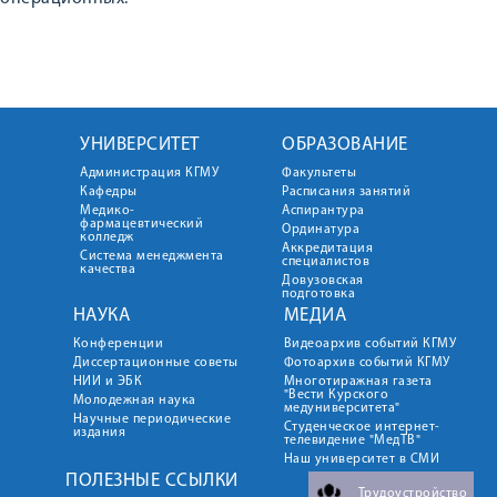
УНИВЕРСИТЕТ
ОБРАЗОВАНИЕ
Администрация КГМУ
Факультеты
Кафедры
Расписания занятий
Медико-
Аспирантура
фармацевтический
Ординатура
колледж
Аккредитация
Система менеджмента
специалистов
качества
Довузовская
подготовка
НАУКА
МЕДИА
Конференции
Видеоархив событий КГМУ
Диссертационные советы
Фотоархив событий КГМУ
НИИ и ЭБК
Многотиражная газета
"Вести Курского
Молодежная наука
медуниверситета"
Научные периодические
Студенческое интернет-
издания
телевидение "МедТВ"
Наш университет в СМИ
ПОЛЕЗНЫЕ ССЫЛКИ
Трудоустройство