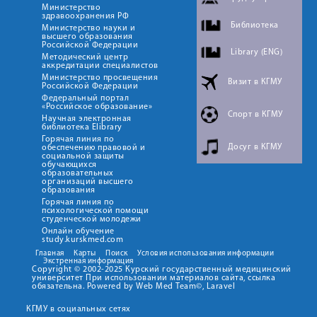
Министерство
здравоохранения РФ
Библиотека
Министерство науки и
высшего образования
Российской Федерации
Library (ENG)
Методический центр
аккредитации специалистов
Министерство просвещения
Визит в КГМУ
Российской Федерации
Федеральный портал
«Российское образование»
Спорт в КГМУ
Научная электронная
библиотека Elibrary
Горячая линия по
Досуг в КГМУ
обеспечению правовой и
социальной защиты
обучающихся
образовательных
организаций высшего
образования
Горячая линия по
психологической помощи
студенческой молодежи
Онлайн обучение
study.kurskmed.com
Главная
Карты
Поиск
Условия использования информации
Экстренная информация
Copyright © 2002-2025 Курский государственный медицинский
университет При использовании материалов сайта, ссылка
обязательна. Powered by Web Med Team©, Laravel
КГМУ в социальных сетях