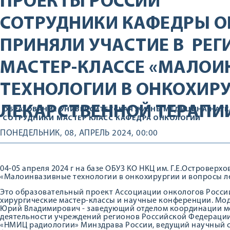
ПРОЕКТЫ РОССИИ
СОТРУДНИКИ КАФЕДРЫ О
ПРИНЯЛИ УЧАСТИЕ В РЕ
МАСТЕР-КЛАССЕ «МАЛОИ
ТЕХНОЛОГИИ В ОНКОХИР
ЛЕКАРСТВЕННОЙ ТЕРАПИ
ОБРАЗОВАНИЕ
УНИВЕРСИТЕТСКАЯ ЖИЗНЬ
МЕДИЦИНА
НАУК
СОТРУДНИКИ
МАСТЕР КЛАСС
КАФЕДРА ОНКОЛОГИИ
ПОНЕДЕЛЬНИК, 08, АПРЕЛЬ 2024, 00:00
04-05 апреля 2024 г на базе ОБУЗ КО НКЦ им. Г.Е.Островерх
«Малоинвазивные технологии в онкохирургии и вопросы л
Это образовательный проект Ассоциации онкологов России
хирургические мастер-классы и научные конференции. М
Юрий Владимирович - заведующий отделом координации 
деятельности учреждений регионов Российской Федерации
«НМИЦ радиологии» Минздрава России, ведущий научный с