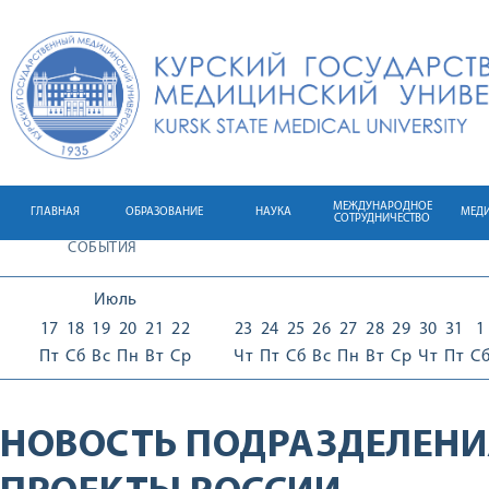
МЕЖДУНАРОДНОЕ
ГЛАВНАЯ
ОБРАЗОВАНИЕ
НАУКА
МЕД
СОТРУДНИЧЕСТВО
СОБЫТИЯ
Июль
17
18
19
20
21
22
23
24
25
26
27
28
29
30
31
1
Пт
Сб
Вс
Пн
Вт
Ср
Чт
Пт
Сб
Вс
Пн
Вт
Ср
Чт
Пт
С
НОВОСТЬ ПОДРАЗДЕЛЕНИ