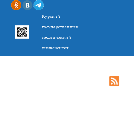
Курский
государственный
медицинский
университет
305041. К.Маркса,3, г. Курск. Тел. +7(4712) 588-137. Факс
+7(4712) 588-137. E-mail: kurskmed@mail.ru