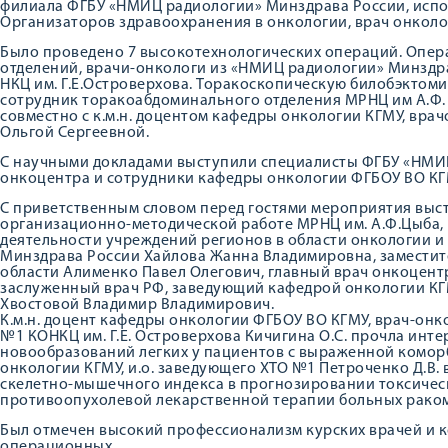
филиала ФГБУ «НМИЦ радиологии» Минздрава России, исп
Организаторов здравоохранения в онкологии, врач онколог-
Было проведено 7 высокотехнологических операций. Опе
отделений, врачи-онкологи из «НМИЦ радиологии» Минздра
НКЦ им. Г.Е.Островерхова. Торакоскопическую билобэктом
сотрудник торакоабдоминального отделения МРНЦ им А.Ф.
совместно с к.м.н. доцентом кафедры онкологии КГМУ, вра
Ольгой Сергеевной.
С научными докладами выступили специалисты ФГБУ «НМИЦ
онкоцентра и сотрудники кафедры онкологии ФГБОУ ВО КГ
С приветственным словом перед гостями мероприятия выс
организационно-методической работе МРНЦ им. А.Ф.Цыба,
деятельности учреждений регионов в области онкологии 
Минздрава России Хайлова Жанна Владимировна, заместит
области Алименко Павел Олегович, главный врач онкоцент
заслуженный врач РФ, заведующий кафедрой онкологии КГ
Хвостовой Владимир Владимирович.
К.м.н. доцент кафедры онкологии ФГБОУ ВО КГМУ, врач-он
№1 КОНКЦ им. Г.Е. Островерхова Кичигина О.С. прочла инт
новообразований легких у пациентов с выраженной комор
онкологии КГМУ, и.о. заведующего ХТО №1 Петроченко Д.В. 
скелетно-мышечного индекса в прогнозировании токсиче
противоопухолевой лекарственной терапии больных раком
Был отмечен высокий профессионализм курских врачей и
операционных.