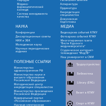
Кафедры
Расписания занятий
Медико-
Аспирантура
фармацевтический
Ординатура
колледж
Аккредитация
Система менеджмента
специалистов
качества
Довузовская
подготовка
НАУКА
МЕДИА
Конференции
Видеоархив событий КГМУ
Диссертационные советы
Фотоархив событий КГМУ
НИИ и ЭБК
Многотиражная газета
"Вести Курского
Молодежная наука
медуниверситета"
Научные периодические
Студенческое интернет-
издания
телевидение "МедТВ"
Наш университет в СМИ
ПОЛЕЗНЫЕ ССЫЛКИ
Трудоустройство
Министерство
здравоохранения РФ
Библиотека
Министерство науки и
высшего образования
Российской Федерации
Library (ENG)
Методический центр
аккредитации специалистов
Министерство просвещения
Визит в КГМУ
Российской Федерации
Федеральный портал
«Российское образование»
Спорт в КГМУ
Научная электронная