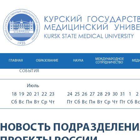
МЕЖДУНАРОДНОЕ
ГЛАВНАЯ
ОБРАЗОВАНИЕ
НАУКА
МЕД
СОТРУДНИЧЕСТВО
СОБЫТИЯ
Июль
18
19
20
21
22
23
24
25
26
27
28
29
30
31
1
2
Сб
Вс
Пн
Вт
Ср
Чт
Пт
Сб
Вс
Пн
Вт
Ср
Чт
Пт
Сб
Вс
НОВОСТЬ ПОДРАЗДЕЛЕНИ