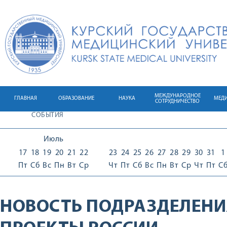
МЕЖДУНАРОДНОЕ
ГЛАВНАЯ
ОБРАЗОВАНИЕ
НАУКА
МЕД
СОТРУДНИЧЕСТВО
СОБЫТИЯ
Июль
17
18
19
20
21
22
23
24
25
26
27
28
29
30
31
1
Пт
Сб
Вс
Пн
Вт
Ср
Чт
Пт
Сб
Вс
Пн
Вт
Ср
Чт
Пт
С
НОВОСТЬ ПОДРАЗДЕЛЕНИ