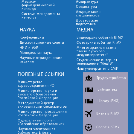
Медико-
Аспирантура
фармацевтический
Ординатура
колледж
Аккредитация
Система менеджмента
специалистов
качества
Довузовская
подготовка
НАУКА
МЕДИА
Конференции
Видеоархив событий КГМУ
Диссертационные советы
Фотоархив событий КГМУ
НИИ и ЭБК
Многотиражная газета
"Вести Курского
Молодежная наука
медуниверситета"
Научные периодические
Студенческое интернет-
издания
телевидение "МедТВ"
Наш университет в СМИ
ПОЛЕЗНЫЕ ССЫЛКИ
Трудоустройство
Министерство
здравоохранения РФ
Библиотека
Министерство науки и
высшего образования
Российской Федерации
Library (ENG)
Методический центр
аккредитации специалистов
Министерство просвещения
Визит в КГМУ
Российской Федерации
Федеральный портал
«Российское образование»
Спорт в КГМУ
Научная электронная
библиотека Elibrary