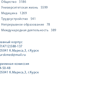
Общество
3186
Университетская жизнь
5599
Медицина
1269
Трудоустройство
541
Непрерывное образование
78
Международная деятельность
389
лавный корпус
7(4712)588-137
05041 К.Маркса,3, г.Курск
urskmed@mail.ru
риемная комиссия
4-50-48
05041 К.Маркса,3, г.Курск