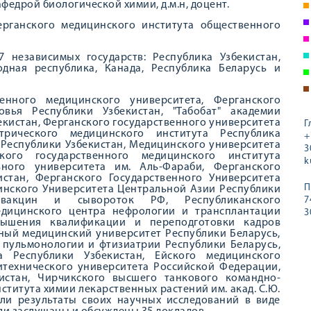
афедрой биологической химии, д.м.н, доцент.
рганского медицинского института общественного
 независимых государств: Республика Узбекистан,
одная республика, Канада, Республика Беларусь и
енного медицинского университета, Ферганского
овья Республики Узбекистан, "Табобат" академии
кистан, Ферганского государственного университета
Г
атрического медицинского института Республика
+
 Республики Узбекистан, Медицинского университета
3
кого государственного медицинского института
k
ьного университета им. Аль-Фараби, Ферганского
истан, Ферганского Государственного Университета
П
инского Университета Центральной Азии Республики
 вакцин и сывороток РФ, Республиканского
7
едицинского центра нефрологии и трансплантации
3
овышения квалификации и переподготовки кадров
ный медицинский университет Республики Беларусь,
 пульмонологии и фтизиатрии Республики Беларусь,
та Республики Узбекистан, Ейского медицинского
итехнического университета Российской Федерации,
истан, Чирчикского высшего танкового командно-
титута химии лекарственных растений им. акад. С.Ю.
ли результаты своих научных исследований в виде