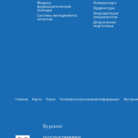
Медико-
Аспирантура
фармацевтический
Ординатура
колледж
Аккредитация
Система менеджмента
специалистов
качества
Довузовская
подготовка
Главная
Карты
Поиск
Условия использования информации
Экстрен
Курский
государственный