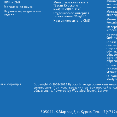
Минист
НИИ и ЭБК
Многотиражная газета
высше
"Вести Курского
Молодежная наука
Росси
медуниверситета"
Научные периодические
Метод
Студенческое интернет-
издания
аккред
телевидение "МедТВ"
Минис
Наш университет в СМИ
Росси
Федер
«Росси
Научна
библио
Горяча
обеспе
социа
обуча
образ
орган
образ
Горяча
психо
студен
Онлай
study.
ная информация
Copyright © 2002-2025 Курский государственный мед
университет При использовании материалов сайта, сс
обязательна. Powered by Web Med Team©, Laravel
305041. К.Маркса,3, г. Курск. Тел. +7(471