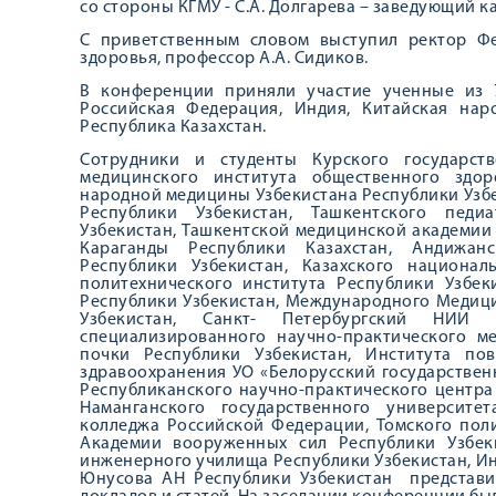
со стороны КГМУ - С.А. Долгарева – заведующий к
С приветственным словом выступил ректор Фе
здоровья, профессор А.А. Сидиков.
В конференции приняли участие ученные из 7
Российская Федерация, Индия, Китайская нар
Республика Казахстан.
Сотрудники и студенты Курского государств
медицинского института общественного здор
народной медицины Узбекистана Республики Узбе
Республики Узбекистан, Ташкентского педи
Узбекистан, Ташкентской медицинской академии
Караганды Республики Казахстан, Андижанс
Республики Узбекистан, Казахского национал
политехнического института Республики Узбек
Республики Узбекистан, Международного Медиц
Узбекистан, Санкт- Петербургский НИИ
специализированного научно-практического м
почки Республики Узбекистан, Института п
здравоохранения УО «Белорусский государствен
Республиканского научно-практического центра
Наманганского государственного университе
колледжа Российской Федерации, Томского пол
Академии вооруженных сил Республики Узбек
инженерного училища Республики Узбекистан, Инс
Юнусова АН Республики Узбекистан представи