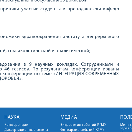
ли заслушаны и обсуждены 35 докладов,
 приняли участие студенты и преподаватели кафедр
кономики здравоохранения института непрерывного
ой, токсикологической и аналитической;
едования в 9 научных докладах. Сотрудниками и
о 46 тезисов. По результатам конференции изданы
ой конференции по теме «ИНТЕГРАЦИЯ СОВРЕМЕННЫХ
ДОРОВЬЯ».
НАУКА
МЕДИА
ПОЛ
Конференции
Видеоархив событий КГМУ
Минис
здрав
Диссертационные советы
Фотоархив событий КГМУ