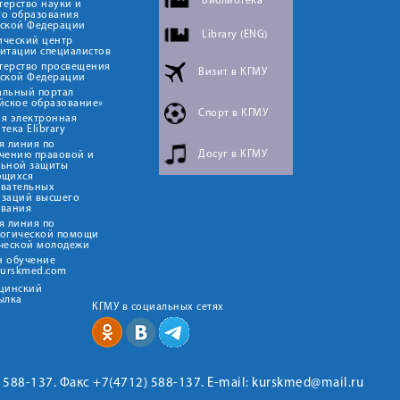
Библиотека
ерство науки и
го образования
йской Федерации
Library (ENG)
ический центр
итации специалистов
терство просвещения
Визит в КГМУ
йской Федерации
альный портал
йское образование»
Спорт в КГМУ
я электронная
тека Elibrary
я линия по
Досуг в КГМУ
чению правовой и
льной защиты
ющихся
овательных
изаций высшего
ования
я линия по
логической помощи
ческой молодежи
н обучение
kurskmed.com
ицинский
ылка
КГМУ в социальных сетях
2) 588-137. Факс +7(4712) 588-137. E-mail: kurskmed@mail.ru