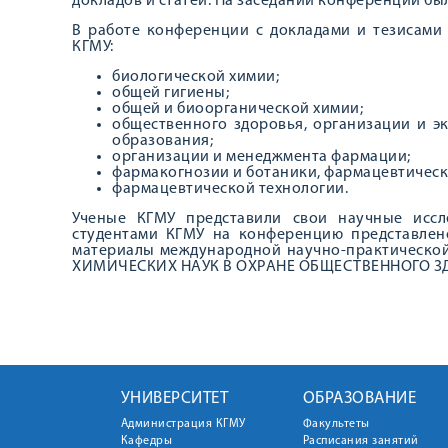
докладов и статей. На заседании конференции бы
В работе конференции с докладами и тезисами
КГМУ:
биологической химии;
общей гигиены;
общей и биоорганической химии;
общественного здоровья, организации и э
образования;
организации и менеджмента фармации;
фармакогнозии и ботаники, фармацевтическ
фармацевтической технологии.
Ученые КГМУ представили свои научные иссл
студентами КГМУ на конференцию представлен
материалы международной научно-практическ
ХИМИЧЕСКИХ НАУК В ОХРАНЕ ОБЩЕСТВЕННОГО З
УНИВЕРСИТЕТ
ОБРАЗОВАНИЕ
Администрация КГМУ
Факультеты
Кафедры
Расписания занятий