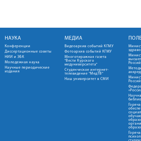
НАУКА
МЕДИА
ПОЛ
Конференции
Видеоархив событий КГМУ
Минис
здрав
Диссертационные советы
Фотоархив событий КГМУ
Минист
НИИ и ЭБК
Многотиражная газета
высше
"Вести Курского
Молодежная наука
Росси
медуниверситета"
Научные периодические
Метод
Студенческое интернет-
издания
аккред
телевидение "МедТВ"
Минис
Наш университет в СМИ
Росси
Федер
«Росси
Научна
библио
Горяча
обеспе
социа
обуча
образ
орган
образ
Горяча
психо
студен