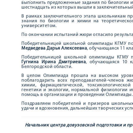
выполнить предложенные задания по биологии и 
шестнадцать из которых вышли в заключительный 
В рамках заключительного этапа школьникам п
знания по биологии и химии на теоретическо
университетом.
По окончании испытаний жюри огласило результ
Победительницей школьной олимпиады КГМУ п
Медведева Дарья Алексеевна
, обучающаяся 11 кл
Победительницей школьной олимпиады КГМУ 
Гугнина Ирина Дмитриевна
, обучающаяся 10 
Белгородской области.
В целом Олимпиада прошла на высоком уровн
поблагодарить всех преподавателей-членов ж
химии, фармацевтической, токсикологическо
генетики и экологии, нормальной физиологии им
помощь в организации и проведении Олимпиады.
Поздравляем победителей и призеров школьны
удачи и вдохновения, дальнейших творческих усп
Начальник центра довузовской подготовки и п