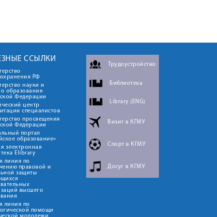
ЕЗНЫЕ ССЫЛКИ
Трудоустройство
терство
оохранения РФ
Библиотека
ерство науки и
го образования
йской Федерации
Library (ENG)
ический центр
итации специалистов
терство просвещения
Визит в КГМУ
йской Федерации
альный портал
йское образование»
Спорт в КГМУ
я электронная
тека Elibrary
я линия по
Досуг в КГМУ
чению правовой и
льной защиты
ющихся
овательных
изаций высшего
ования
я линия по
логической помощи
ческой молодежи