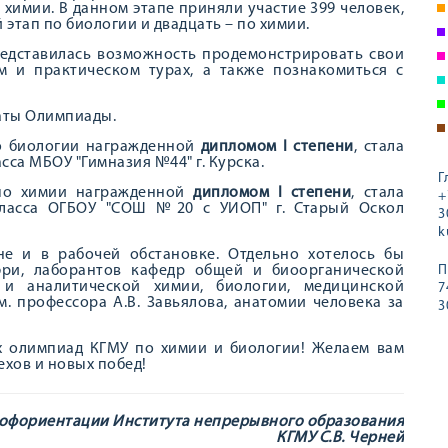
химии. В данном этапе приняли участие 399 человек,
этап по биологии и двадцать – по химии.
редставилась возможность продемонстрировать свои
м и практическом турах, а также познакомиться с
аты Олимпиады.
о биологии награжденной
дипломом I степени
, стала
асса МБОУ "Гимназия №44" г. Курска.
Г
по химии награжденной
дипломом I степени
, стала
+
класса ОГБОУ "СОШ №20 с УИОП" г. Старый Оскол
3
k
е и в рабочей обстановке. Отдельно хотелось бы
юри, лаборантов кафедр общей и биоорганической
П
й и аналитической химии, биологии, медицинской
7
. профессора А.В. Завьялова, анатомии человека за
3
х олимпиад КГМУ по химии и биологии! Желаем вам
ехов и новых побед!
рофориентации Института непрерывного образования
КГМУ С.В. Черней