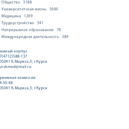
Общество
3188
Университетская жизнь
5600
Медицина
1269
Трудоустройство
541
Непрерывное образование
78
Международная деятельность
389
лавный корпус
7(4712)588-137
05041 К.Маркса,3, г.Курск
urskmed@mail.ru
риемная комиссия
4-50-48
05041 К.Маркса,3, г.Курск