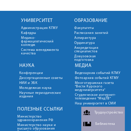
УНИВЕРСИТЕТ
ОБРАЗОВАНИЕ
Администрация КГМУ
Факультеты
Кафедры
Расписания занятий
Медико-
Аспирантура
фармацевтический
Ординатура
колледж
Аккредитация
Система менеджмента
специалистов
качества
Довузовская
подготовка
НАУКА
МЕДИА
Конференции
Видеоархив событий КГМУ
Диссертационные советы
Фотоархив событий КГМУ
НИИ и ЭБК
Многотиражная газета
"Вести Курского
Молодежная наука
медуниверситета"
Научные периодические
Студенческое интернет-
издания
телевидение "МедТВ"
Наш университет в СМИ
ПОЛЕЗНЫЕ ССЫЛКИ
Трудоустройство
Министерство
здравоохранения РФ
Библиотека
Министерство науки и
высшего образования