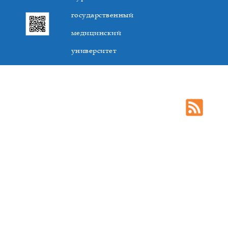
государственный
медицинский
университет
305041. К.Маркса,3, г. Курск. Тел. +7(4712) 588-137. Факс
+7(4712) 588-137. E-mail: kurskmed@mail.ru