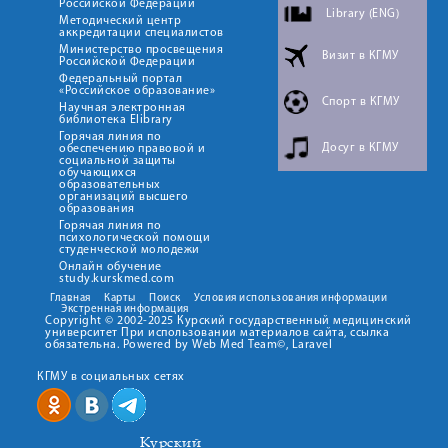
Российской Федерации
Library (ENG)
Методический центр
аккредитации специалистов
Министерство просвещения
Визит в КГМУ
Российской Федерации
Федеральный портал
«Российское образование»
Спорт в КГМУ
Научная электронная
библиотека Elibrary
Горячая линия по
Досуг в КГМУ
обеспечению правовой и
социальной защиты
обучающихся
образовательных
организаций высшего
образования
Горячая линия по
психологической помощи
студенческой молодежи
Онлайн обучение
study.kurskmed.com
Главная
Карты
Поиск
Условия использования информации
Экстренная информация
Copyright © 2002-2025 Курский государственный медицинский
университет При использовании материалов сайта, ссылка
обязательна. Powered by Web Med Team©, Laravel
КГМУ в социальных сетях
Курский