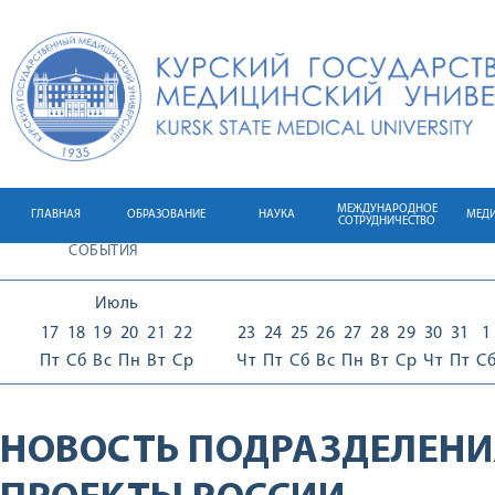
МЕЖДУНАРОДНОЕ
ГЛАВНАЯ
ОБРАЗОВАНИЕ
НАУКА
МЕД
СОТРУДНИЧЕСТВО
СОБЫТИЯ
Июль
17
18
19
20
21
22
23
24
25
26
27
28
29
30
31
1
Пт
Сб
Вс
Пн
Вт
Ср
Чт
Пт
Сб
Вс
Пн
Вт
Ср
Чт
Пт
С
НОВОСТЬ ПОДРАЗДЕЛЕНИ