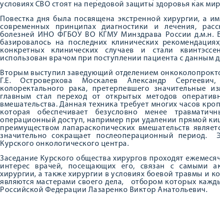
условиях СВО стоят на передовой защиты здоровья как мир
Повестка дня была посвящена экстренной хирургии, а и
современных принципах диагностики и лечения, расс
болезней ИНО ФГБОУ ВО КГМУ Минздрава России д.м.н. 
базировалось на последних клинических рекомендация
конкретных клинических случаев и стали квинтэсс
использован врачом при поступлении пациента с данным д
Вторым выступил заведующий отделением онкоколопрокто
Г.Е. Островерхова Москалев Александр Сергееви
колоректального рака, претерпевшего значительные из
главным стал переход от открытых методов оператив
вмешательства. Данная техника требует многих часов кро
которая обеспечивает безусловно менее травматич
операционный доступ, например при удалении прямой киш
преимуществом лапараскопических вмешательств являетс
значительно сокращает послеоперационный период. Э
Курского онкологического центра.
Заседание Курского общества хирургов проходят ежемеся
интерес врачей, посещающих его, связан с самыми а
хирургии, а также хирургии в условиях боевой травмы и к
являются мастерами своего дела, отбором которых кажд
Российской Федерации Лазаренко Виктор Анатольевич.