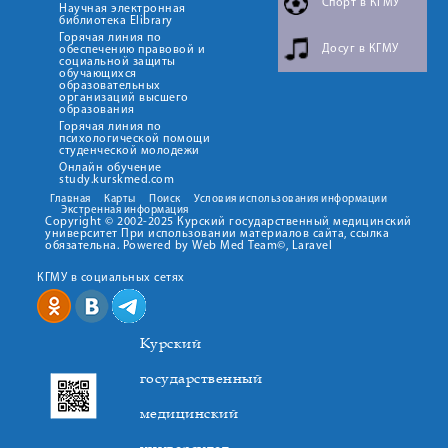
Спорт в КГМУ
Научная электронная
библиотека Elibrary
Горячая линия по
Досуг в КГМУ
обеспечению правовой и
социальной защиты
обучающихся
образовательных
организаций высшего
образования
Горячая линия по
психологической помощи
студенческой молодежи
Онлайн обучение
study.kurskmed.com
Главная
Карты
Поиск
Условия использования информации
Экстренная информация
Copyright © 2002-2025 Курский государственный медицинский
университет При использовании материалов сайта, ссылка
обязательна. Powered by Web Med Team©, Laravel
КГМУ в социальных сетях
Курский
государственный
медицинский