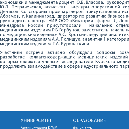
экономики и менеджмента доцент О.В. Власова, руководи
Ю.Л. Петрачевская, ассистент кафедры оперативной хи
Денисов. Со стороны промпартнеров присутствовали ис
Абрамов, г. Калининград, директор по развитию бизнеса к
руководитель центра НИР ООО «Виктория - фарм» Д. Леон
Минздрава России присутствовали начальник отдел
медицинским изделиям Р.В Горбунов, заместитель начальн
по медицинским изделиям А.С. Кроткин, ведущий аналитик
медицинским изделиям А.А. Полищук, аналитик 1 категории
медицинским изделиям Т.А. Куропаткина.
Участники встречи активно обсуждали вопросы воз
разработке коллагенсодержащих медицинских изделий
которых являются ученые- исследователи Курского мед
продолжить взаимодействие в сфере индустриального пар
УНИВЕРСИТЕТ
ОБРАЗОВАНИЕ
Администрация КГМУ
Факультеты