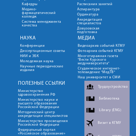
Кафедры
Расписания занятий
Медико-
Аспирантура
фармацевтический
Ординатура
колледж
Аккредитация
Система менеджмента
специалистов
качества
Довузовская
подготовка
НАУКА
МЕДИА
Конференции
Видеоархив событий КГМУ
Диссертационные советы
Фотоархив событий КГМУ
НИИ и ЭБК
Многотиражная газета
"Вести Курского
Молодежная наука
медуниверситета"
Научные периодические
Студенческое интернет-
издания
телевидение "МедТВ"
Наш университет в СМИ
ПОЛЕЗНЫЕ ССЫЛКИ
Трудоустройство
Министерство
здравоохранения РФ
Библиотека
Министерство науки и
высшего образования
Российской Федерации
Library (ENG)
Методический центр
аккредитации специалистов
Министерство просвещения
Визит в КГМУ
Российской Федерации
Федеральный портал
«Российское образование»