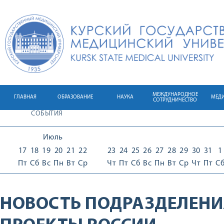
МЕЖДУНАРОДНОЕ
ГЛАВНАЯ
ОБРАЗОВАНИЕ
НАУКА
МЕД
СОТРУДНИЧЕСТВО
СОБЫТИЯ
Июль
17
18
19
20
21
22
23
24
25
26
27
28
29
30
31
1
Пт
Сб
Вс
Пн
Вт
Ср
Чт
Пт
Сб
Вс
Пн
Вт
Ср
Чт
Пт
С
НОВОСТЬ ПОДРАЗДЕЛЕНИ