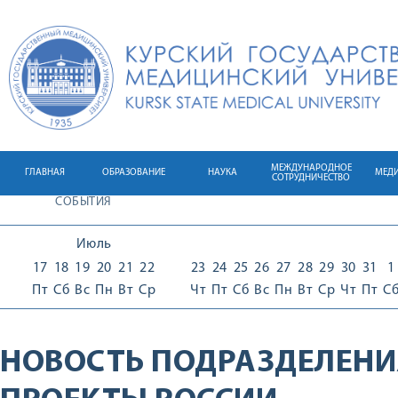
МЕЖДУНАРОДНОЕ
ГЛАВНАЯ
ОБРАЗОВАНИЕ
НАУКА
МЕД
СОТРУДНИЧЕСТВО
СОБЫТИЯ
Июль
17
18
19
20
21
22
23
24
25
26
27
28
29
30
31
1
Пт
Сб
Вс
Пн
Вт
Ср
Чт
Пт
Сб
Вс
Пн
Вт
Ср
Чт
Пт
С
НОВОСТЬ ПОДРАЗДЕЛЕНИ