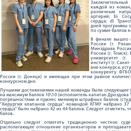
Заключительный 
каждой из коман
различным напр
артерий; b) Сос
сердца; d) Транс
дней программы о
по сумме баллов к
В финале вышло 
России (г. Ряз
Минздрава России
России (г. Томск)
университет (г
институт (г. Санк
вне конкурса, ус
конкуренту ФГБ
России (г. Донецк) и имеющая при этом равное количес
конкурсном дне.
Лучшими достижениями нашей команды были следующие к
на максимум баллов 10\10 (исполнитель капитан Дроздова
погрешностями и принес минимум штрафных баллов (студе
"Хирургия клапанов сердца" командой КГМУ набрано 37 
сердца" было набрано 42 из 44 баллов. Следует отметить,
балов.
Отдельно следует отметить традиционно честное суд
располагающее отношение организаторов и преподавател