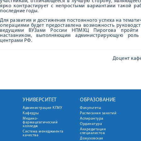
участникам, отличающееся в лучшую сторону, являющеес
ярко контрастирует с непростыми вариантами такой ра
последние годы.
Для развития и достижения постоянного успеха на темат
операциями будет предоставлена возможность руководс
ведущими ВУЗами России НПМХЦ Пирогова пройти 
наставником, выполняющим администрирующую роль 
центрами РФ.
Доцент каф
УНИВЕРСИТЕТ
ОБРАЗОВАНИЕ
Администрация КГМУ
Факультеты
Кафедры
Расписания занятий
Медико-
Аспирантура
фармацевтический
Ординатура
колледж
Аккредитация
Система менеджмента
специалистов
качества
Довузовская