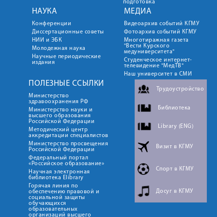
подготовка
НАУКА
МЕДИА
Конференции
Видеоархив событий КГМУ
Диссертационные советы
Фотоархив событий КГМУ
НИИ и ЭБК
Многотиражная газета
"Вести Курского
Молодежная наука
медуниверситета"
Научные периодические
Студенческое интернет-
издания
телевидение "МедТВ"
Наш университет в СМИ
ПОЛЕЗНЫЕ ССЫЛКИ
Трудоустройство
Министерство
здравоохранения РФ
Библиотека
Министерство науки и
высшего образования
Российской Федерации
Library (ENG)
Методический центр
аккредитации специалистов
Министерство просвещения
Визит в КГМУ
Российской Федерации
Федеральный портал
«Российское образование»
Спорт в КГМУ
Научная электронная
библиотека Elibrary
Горячая линия по
Досуг в КГМУ
обеспечению правовой и
социальной защиты
обучающихся
образовательных
организаций высшего