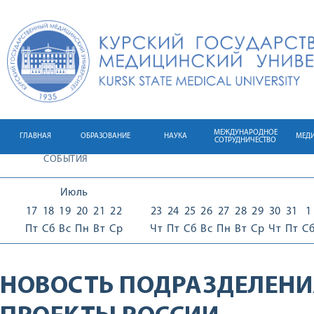
МЕЖДУНАРОДНОЕ
ГЛАВНАЯ
ОБРАЗОВАНИЕ
НАУКА
МЕД
СОТРУДНИЧЕСТВО
СОБЫТИЯ
Июль
17
18
19
20
21
22
23
24
25
26
27
28
29
30
31
1
Пт
Сб
Вс
Пн
Вт
Ср
Чт
Пт
Сб
Вс
Пн
Вт
Ср
Чт
Пт
С
НОВОСТЬ ПОДРАЗДЕЛЕНИ