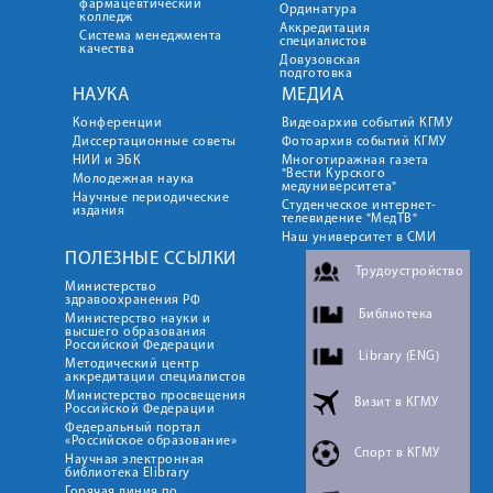
фармацевтический
Ординатура
колледж
Аккредитация
Система менеджмента
специалистов
качества
Довузовская
подготовка
НАУКА
МЕДИА
Конференции
Видеоархив событий КГМУ
Диссертационные советы
Фотоархив событий КГМУ
НИИ и ЭБК
Многотиражная газета
"Вести Курского
Молодежная наука
медуниверситета"
Научные периодические
Студенческое интернет-
издания
телевидение "МедТВ"
Наш университет в СМИ
ПОЛЕЗНЫЕ ССЫЛКИ
Трудоустройство
Министерство
здравоохранения РФ
Библиотека
Министерство науки и
высшего образования
Российской Федерации
Library (ENG)
Методический центр
аккредитации специалистов
Министерство просвещения
Визит в КГМУ
Российской Федерации
Федеральный портал
«Российское образование»
Спорт в КГМУ
Научная электронная
библиотека Elibrary
Горячая линия по