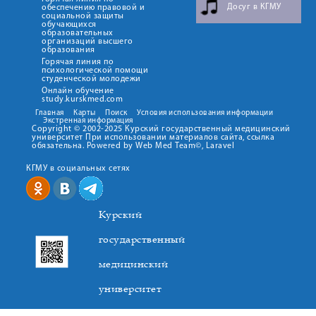
Досуг в КГМУ
обеспечению правовой и
социальной защиты
обучающихся
образовательных
организаций высшего
образования
Горячая линия по
психологической помощи
студенческой молодежи
Онлайн обучение
study.kurskmed.com
Главная
Карты
Поиск
Условия использования информации
Экстренная информация
Copyright © 2002-2025 Курский государственный медицинский
университет При использовании материалов сайта, ссылка
обязательна. Powered by Web Med Team©, Laravel
КГМУ в социальных сетях
Курский
государственный
медицинский
университет