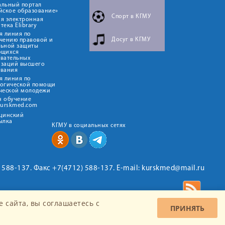
альный портал
йское образование»
Спорт в КГМУ
я электронная
тека Elibrary
я линия по
Досуг в КГМУ
чению правовой и
льной защиты
ющихся
овательных
изаций высшего
ования
я линия по
логической помощи
ческой молодежи
н обучение
kurskmed.com
ицинский
ылка
КГМУ в социальных сетях
2) 588-137. Факс +7(4712) 588-137. E-mail: kurskmed@mail.ru
 сайта, вы соглашаетесь c
ПРИНЯТЬ