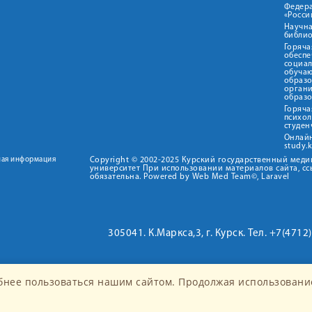
Федер
«Росси
Научна
библио
Горяча
обеспе
социа
обуча
образ
орган
образ
Горяча
психо
студен
Онлай
study.
ная информация
Copyright © 2002-2025 Курский государственный мед
университет При использовании материалов сайта, сс
обязательна. Powered by Web Med Team©, Laravel
305041. К.Маркса,3, г. Курск. Тел. +7(471
бнее пользоваться нашим сайтом. Продолжая использование