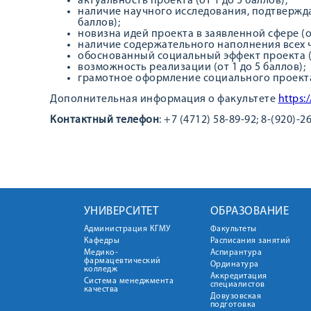
актуальность проекта (от 1 до 5 баллов);
наличие научного исследования, подтвержда
баллов);
новизна идей проекта в заявленной сфере (от
наличие содержательного наполнения всех ча
обоснованный социальный эффект проекта (от
возможность реализации (от 1 до 5 баллов);
грамотное оформление социального проекта (
Дополнительная информация о факультете
https:
Контактный телефон
: +7 (4712) 58-89-92; 8-(920)
УНИВЕРСИТЕТ
ОБРАЗОВАНИЕ
Администрация КГМУ
Факультеты
Кафедры
Расписания занятий
Медико-
Аспирантура
фармацевтический
Ординатура
колледж
Аккредитация
Система менеджмента
специалистов
качества
Довузовская
подготовка