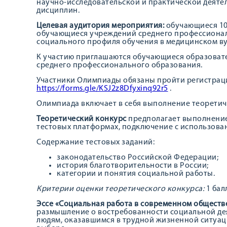
научно-исследовательской и практической деяте
дисциплин.
Целевая аудитория мероприятия:
обучающиеся 10 
обучающиеся учреждений среднего профессионал
социального профиля обучения в медицинском ву
К участию приглашаются обучающиеся образова
среднего профессионального образования.
Участники Олимпиады обязаны пройти регистраци
https://forms.gle/KSJ2z8Dfyxinq92r5
.
Олимпиада включает в себя выполнение теоретич
Теоретический конкурс
предполагает выполнение 
тестовых платформах, подключение с использов
Содержание тестовых заданий:
законодательство Российской Федерации;
история благотворительности в России;
категории и понятия социальной работы.
Критерии оценки теоретического конкурса:
1 бал
Эссе
«Социальная работа в современном обществе
размышление о востребованности социальной де
людям, оказавшимся в трудной жизненной ситуац