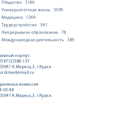
Общество
3186
Университетская жизнь
5599
Медицина
1269
Трудоустройство
541
Непрерывное образование
78
Международная деятельность
389
лавный корпус
7(4712)588-137
05041 К.Маркса,3, г.Курск
urskmed@mail.ru
риемная комиссия
4-50-48
05041 К.Маркса,3, г.Курск