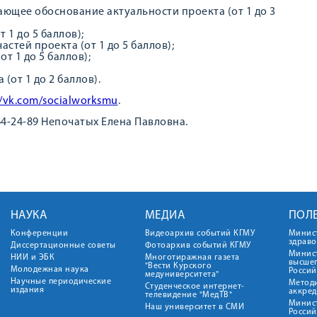
ющее обоснование актуальности проекта (от 1 до 3
 1 до 5 баллов);
стей проекта (от 1 до 5 баллов);
 1 до 5 баллов);
от 1 до 2 баллов).
//vk.com/socialworksmu
.
-264-24-89 Непочатых Елена Павловна.
НАУКА
МЕДИА
ПОЛ
Конференции
Видеоархив событий КГМУ
Минис
здрав
Диссертационные советы
Фотоархив событий КГМУ
Минист
НИИ и ЭБК
Многотиражная газета
высше
"Вести Курского
Молодежная наука
Росси
медуниверситета"
Научные периодические
Метод
Студенческое интернет-
издания
аккред
телевидение "МедТВ"
Минис
Наш университет в СМИ
Росси