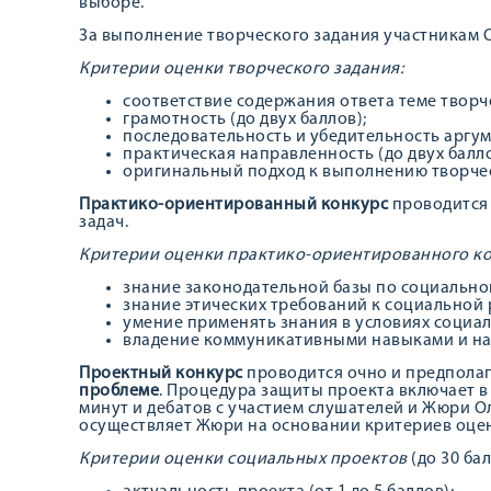
выборе.
За выполнение творческого задания участникам О
Критерии оценки творческого задания:
соответствие содержания ответа теме творче
грамотность (до двух баллов);
последовательность и убедительность аргуме
практическая направленность (до двух балло
оригинальный подход к выполнению творческ
Практико-ориентированный конкурс
проводится 
задач.
Критерии оценки практико-ориентированного к
знание законодательной базы по социальной 
знание этических требований к социальной р
умение применять знания в условиях социал
владение коммуникативными навыками и нав
Проектный конкурс
проводится очно и предпола
проблеме
. Процедура защиты проекта включает в
минут и дебатов с участием слушателей и Жюри О
осуществляет Жюри на основании критериев оце
Критерии оценки социальных проектов
(до 30 бал