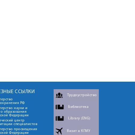
ЕЗНЫЕ ССЫЛКИ
Трудоустройство
терство
оохранения РФ
Библиотека
ерство науки и
го образования
йской Федерации
Library (ENG)
ический центр
итации специалистов
терство просвещения
Визит в КГМУ
йской Федерации