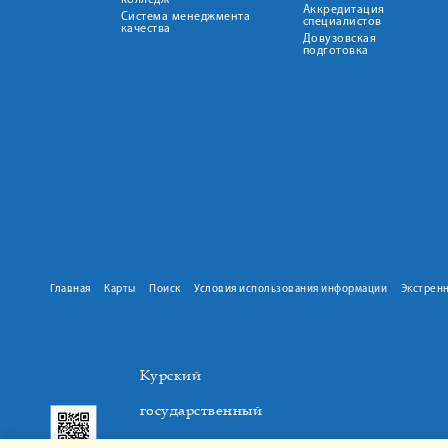
колледж
Аккредитация
Система менеджмента
специалистов
качества
Довузовская
подготовка
Главная
Карты
Поиск
Условия использования информации
Экстрен
Курский
государственный
медицинский