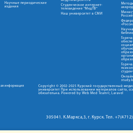
медуниверситета"
Научные периодические
Метод
Студенческое интернет-
издания
аккред
телевидение "МедТВ"
Минис
Наш университет в СМИ
Росси
Федер
«Росси
Научна
библио
Горяча
обеспе
социа
обуча
образ
орган
образ
Горяча
психо
студен
Онлай
study.
ная информация
Copyright © 2002-2025 Курский государственный мед
университет При использовании материалов сайта, сс
обязательна. Powered by Web Med Team©, Laravel
305041. К.Маркса,3, г. Курск. Тел. +7(471