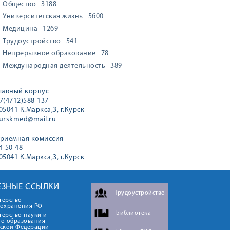
Общество
3188
Университетская жизнь
5600
Медицина
1269
Трудоустройство
541
Непрерывное образование
78
Международная деятельность
389
лавный корпус
7(4712)588-137
05041 К.Маркса,3, г.Курск
urskmed@mail.ru
риемная комиссия
4-50-48
05041 К.Маркса,3, г.Курск
ЕЗНЫЕ ССЫЛКИ
Трудоустройство
терство
оохранения РФ
Библиотека
ерство науки и
го образования
йской Федерации