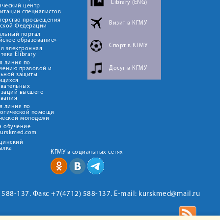
Library (ENG)
ический центр
итации специалистов
терство просвещения
Визит в КГМУ
йской Федерации
альный портал
йское образование»
Спорт в КГМУ
я электронная
тека Elibrary
я линия по
Досуг в КГМУ
чению правовой и
льной защиты
ющихся
овательных
изаций высшего
ования
я линия по
логической помощи
ческой молодежи
н обучение
kurskmed.com
ицинский
ылка
КГМУ в социальных сетях
2) 588-137. Факс +7(4712) 588-137. E-mail: kurskmed@mail.ru