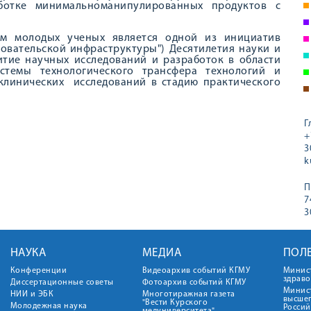
аботке минимальноманипулированных продуктов с
ом молодых ученых является одной из инициатив
довательской инфраструктуры") Десятилетия науки и
итие научных исследований и разработок в области
истемы технологического трансфера технологий и
оклинических исследований в стадию практического
Г
+
3
k
П
7
3
НАУКА
МЕДИА
ПОЛ
Конференции
Видеоархив событий КГМУ
Минис
здрав
Диссертационные советы
Фотоархив событий КГМУ
Минист
НИИ и ЭБК
Многотиражная газета
высше
"Вести Курского
Молодежная наука
Росси