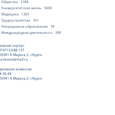
Общество
3188
Университетская жизнь
5600
Медицина
1269
Трудоустройство
541
Непрерывное образование
78
Международная деятельность
389
лавный корпус
7(4712)588-137
05041 К.Маркса,3, г.Курск
urskmed@mail.ru
риемная комиссия
4-50-48
05041 К.Маркса,3, г.Курск