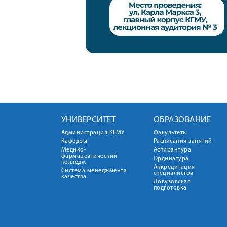
УНИВЕРСИТЕТ
ОБРАЗОВАНИЕ
Администрация КГМУ
Факультеты
Кафедры
Расписания занятий
Медико-
Аспирантура
фармацевтический
Ординатура
колледж
Аккредитация
Система менеджмента
специалистов
качества
Довузовская
подготовка