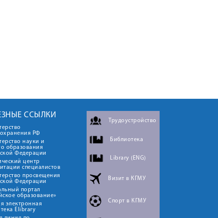
ЕЗНЫЕ ССЫЛКИ
Трудоустройство
терство
оохранения РФ
Библиотека
ерство науки и
го образования
йской Федерации
Library (ENG)
ический центр
итации специалистов
терство просвещения
Визит в КГМУ
йской Федерации
альный портал
йское образование»
Спорт в КГМУ
я электронная
тека Elibrary