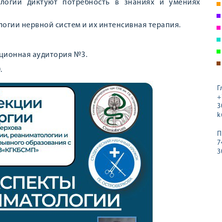
логии диктуют потребность в знаниях и умениях
огии нервной систем и их интенсивная терапия.
екционная аудитория №3.
.
Г
+
3
k
П
7
3