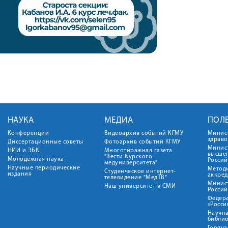
НАУКА
МЕДИА
ПОЛ
Конференции
Видеоархив событий КГМУ
Минис
здрав
Диссертационные советы
Фотоархив событий КГМУ
Минист
НИИ и ЭБК
Многотиражная газета
высше
"Вести Курского
Молодежная наука
Росси
медуниверситета"
Научные периодические
Метод
Студенческое интернет-
издания
аккред
телевидение "МедТВ"
Минис
Наш университет в СМИ
Росси
Федер
«Росси
Научна
библио