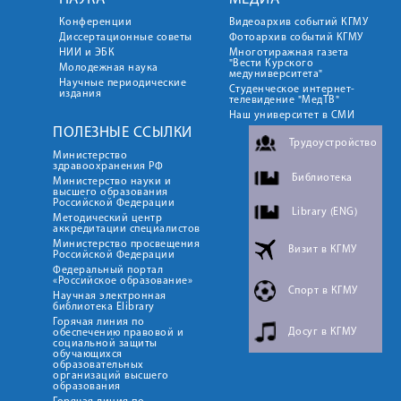
Конференции
Видеоархив событий КГМУ
Диссертационные советы
Фотоархив событий КГМУ
НИИ и ЭБК
Многотиражная газета
"Вести Курского
Молодежная наука
медуниверситета"
Научные периодические
Студенческое интернет-
издания
телевидение "МедТВ"
Наш университет в СМИ
ПОЛЕЗНЫЕ ССЫЛКИ
Трудоустройство
Министерство
здравоохранения РФ
Библиотека
Министерство науки и
высшего образования
Российской Федерации
Library (ENG)
Методический центр
аккредитации специалистов
Министерство просвещения
Визит в КГМУ
Российской Федерации
Федеральный портал
«Российское образование»
Спорт в КГМУ
Научная электронная
библиотека Elibrary
Горячая линия по
Досуг в КГМУ
обеспечению правовой и
социальной защиты
обучающихся
образовательных
организаций высшего
образования