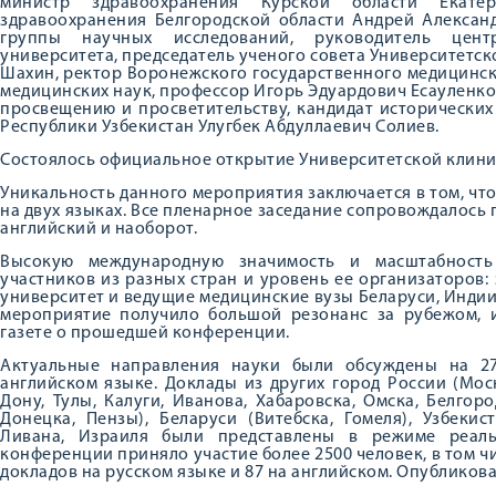
министр здравоохранения Курской области Екате
здравоохранения Белгородской области Андрей Алексан
группы научных исследований, руководитель цент
университета, председатель ученого совета Университетс
Шахин, ректор Воронежского государственного медицинско
медицинских наук, профессор Игорь Эдуардович Есауленко
просвещению и просветительству, кандидат исторически
Республики Узбекистан Улугбек Абдуллаевич Солиев.
Состоялось официальное открытие Университетской клини
Уникальность данного мероприятия заключается в том, ч
на двух языках. Все пленарное заседание сопровождалось 
английский и наоборот.
Высокую международную значимость и масштабность
участников из разных стран и уровень ее организаторов
университет и ведущие медицинские вузы Беларуси, Индии,
мероприятие получило большой резонанс за рубежом, и
газете о прошедшей конференции.
Актуальные направления науки были обсуждены на 2
английском языке. Доклады из других город России (Моск
Дону, Тулы, Калуги, Иванова, Хабаровска, Омска, Белгор
Донецка, Пензы), Беларуси (Витебска, Гомеля), Узбекис
Ливана, Израиля были представлены в режиме реаль
конференции приняло участие более 2500 человек, в том чи
докладов на русском языке и 87 на английском. Опубликова