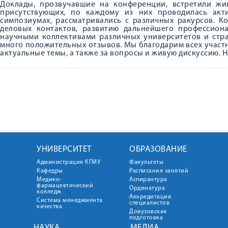
Доклады, прозвучавшие на конференции, встретили ж
присутствующих, по каждому из них проводилась акт
симпозиумах, рассматривались с различных ракурсов. 
деловых контактов, развитию дальнейшего профессион
научными коллективами различных университетов и стр
много положительных отзывов. Мы благодарим всех участ
актуальные темы, а также за вопросы и живую дискуссию. 
УНИВЕРСИТЕТ
ОБРАЗОВАНИЕ
Администрация КГМУ
Факультеты
Кафедры
Расписания занятий
Медико-
Аспирантура
фармацевтический
Ординатура
колледж
Аккредитация
Система менеджмента
специалистов
качества
Довузовская
подготовка
НАУКА
МЕДИА