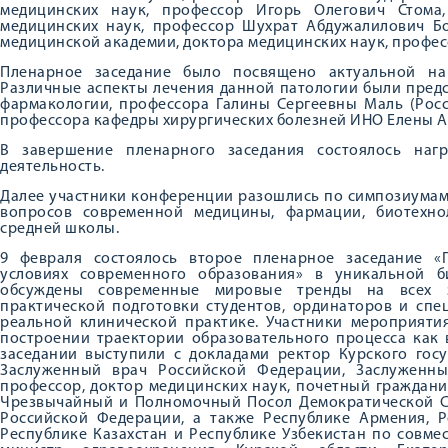
медицинских наук, профессор Игорь Олегович Стома
медицинских наук, профессор Шухрат Абдужалилович Б
медицинской академии, доктора медицинских наук, профе
Пленарное заседание было посвящено актуальной на
Различные аспекты лечения данной патологии были пред
фармакологии, профессора Галины Сергеевны Маль (Росс
профессора кафедры хирургических болезней ИНО Елены А
В завершение пленарного заседания состоялось наг
деятельность.
Далее участники конференции разошлись по симпозиумам
вопросов современной медицины, фармации, биотехно
средней школы.
9 февраля состоялось второе пленарное заседание «
условиях современного образования» в уникальной б
обсуждены современные мировые тренды на всех 
практической подготовки студентов, ординаторов и спе
реальной клинической практике. Участники мероприяти
построении траектории образовательного процесса как 
заседании выступили с докладами ректор Курского госу
Заслуженный врач Российской Федерации, Заслуженны
профессор, доктор медицинских наук, почетный граждани
Чрезвычайный и Полномочный Посол Демократической С
Российской Федерации, а также Республике Армения, Р
Республике Казахстан и Республике Узбекистан по совме