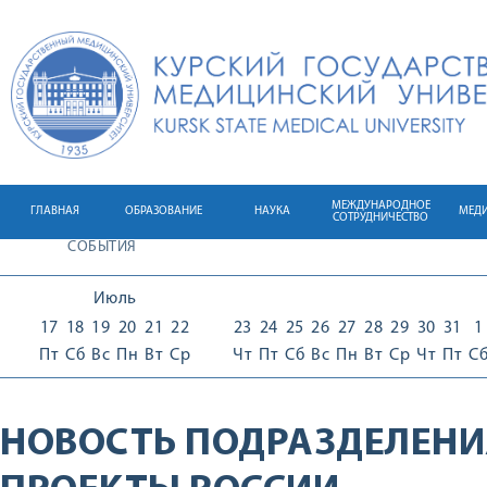
МЕЖДУНАРОДНОЕ
ГЛАВНАЯ
ОБРАЗОВАНИЕ
НАУКА
МЕД
СОТРУДНИЧЕСТВО
СОБЫТИЯ
Июль
17
18
19
20
21
22
23
24
25
26
27
28
29
30
31
1
Пт
Сб
Вс
Пн
Вт
Ср
Чт
Пт
Сб
Вс
Пн
Вт
Ср
Чт
Пт
С
НОВОСТЬ ПОДРАЗДЕЛЕНИ