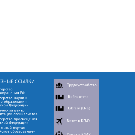
ЕЗНЫЕ ССЫЛКИ
Трудоустройство
терство
оохранения РФ
Библиотека
ерство науки и
го образования
йской Федерации
Library (ENG)
ический центр
итации специалистов
терство просвещения
Визит в КГМУ
йской Федерации
альный портал
йское образование»
Спорт в КГМУ