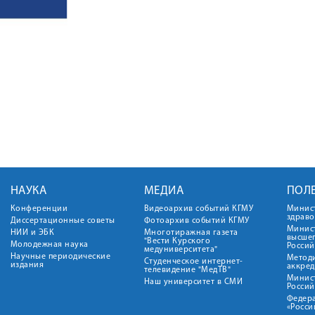
НАУКА
МЕДИА
ПОЛ
Конференции
Видеоархив событий КГМУ
Минис
здрав
Диссертационные советы
Фотоархив событий КГМУ
Минист
НИИ и ЭБК
Многотиражная газета
высше
"Вести Курского
Молодежная наука
Росси
медуниверситета"
Научные периодические
Метод
Студенческое интернет-
издания
аккред
телевидение "МедТВ"
Минис
Наш университет в СМИ
Росси
Федер
«Росси