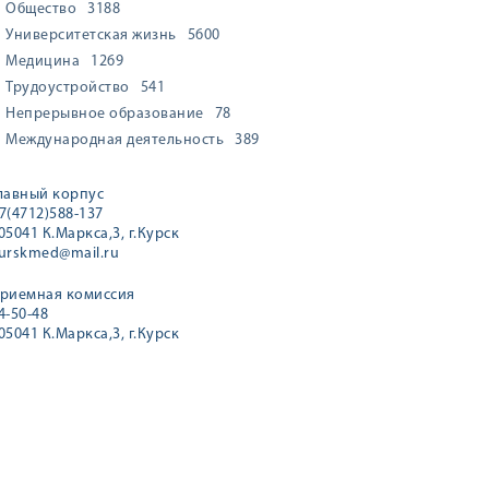
Общество
3188
Университетская жизнь
5600
Медицина
1269
Трудоустройство
541
Непрерывное образование
78
Международная деятельность
389
лавный корпус
7(4712)588-137
05041 К.Маркса,3, г.Курск
urskmed@mail.ru
риемная комиссия
4-50-48
05041 К.Маркса,3, г.Курск