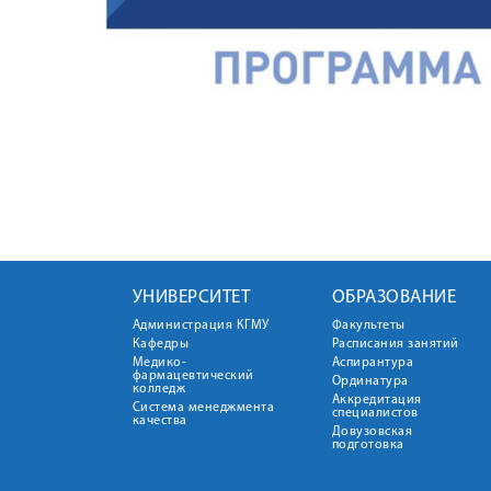
УНИВЕРСИТЕТ
ОБРАЗОВАНИЕ
Администрация КГМУ
Факультеты
Кафедры
Расписания занятий
Медико-
Аспирантура
фармацевтический
Ординатура
колледж
Аккредитация
Система менеджмента
специалистов
качества
Довузовская
подготовка