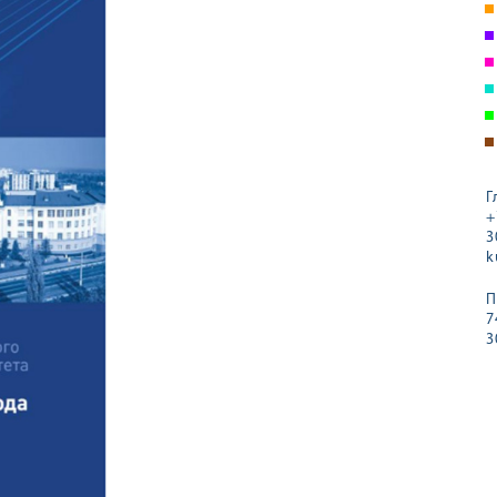
Г
+
3
k
П
7
3