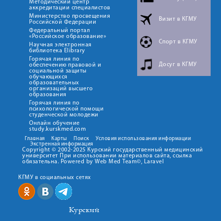
Методический центр
аккредитации специалистов
Министерство просвещения
Визит в КГМУ
Российской Федерации
Федеральный портал
«Российское образование»
Спорт в КГМУ
Научная электронная
библиотека Elibrary
Горячая линия по
Досуг в КГМУ
обеспечению правовой и
социальной защиты
обучающихся
образовательных
организаций высшего
образования
Горячая линия по
психологической помощи
студенческой молодежи
Онлайн обучение
study.kurskmed.com
Главная
Карты
Поиск
Условия использования информации
Экстренная информация
Copyright © 2002-2025 Курский государственный медицинский
университет При использовании материалов сайта, ссылка
обязательна. Powered by Web Med Team©, Laravel
КГМУ в социальных сетях
Курский