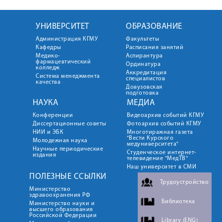
УНИВЕРСИТЕТ
ОБРАЗОВАНИЕ
Администрация КГМУ
Факультеты
Кафедры
Расписания занятий
Медико-
Аспирантура
фармацевтический
Ординатура
колледж
Аккредитация
Система менеджмента
специалистов
качества
Довузовская
подготовка
НАУКА
МЕДИА
Конференции
Видеоархив событий КГМУ
Диссертационные советы
Фотоархив событий КГМУ
НИИ и ЭБК
Многотиражная газета
"Вести Курского
Молодежная наука
медуниверситета"
Научные периодические
Студенческое интернет-
издания
телевидение "МедТВ"
Наш университет в СМИ
ПОЛЕЗНЫЕ ССЫЛКИ
Трудоустройство
Министерство
здравоохранения РФ
Библиотека
Министерство науки и
высшего образования
Российской Федерации
Library (ENG)