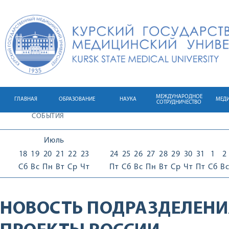
МЕЖДУНАРОДНОЕ
ГЛАВНАЯ
ОБРАЗОВАНИЕ
НАУКА
МЕД
СОТРУДНИЧЕСТВО
СОБЫТИЯ
Июль
18
19
20
21
22
23
24
25
26
27
28
29
30
31
1
2
Сб
Вс
Пн
Вт
Ср
Чт
Пт
Сб
Вс
Пн
Вт
Ср
Чт
Пт
Сб
Вс
НОВОСТЬ ПОДРАЗДЕЛЕНИ