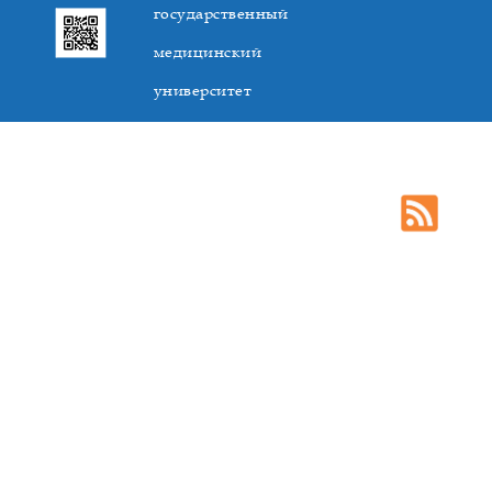
государственный
медицинский
университет
305041. К.Маркса,3, г. Курск. Тел. +7(4712) 588-137. Факс
+7(4712) 588-137. E-mail: kurskmed@mail.ru