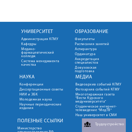
УНИВЕРСИТЕТ
ОБРАЗОВАНИЕ
Администрация КГМУ
Факультеты
Кафедры
Расписания занятий
Медико-
Аспирантура
фармацевтический
Ординатура
колледж
Аккредитация
Система менеджмента
специалистов
качества
Довузовская
подготовка
НАУКА
МЕДИА
Конференции
Видеоархив событий КГМУ
Диссертационные советы
Фотоархив событий КГМУ
НИИ и ЭБК
Многотиражная газета
"Вести Курского
Молодежная наука
медуниверситета"
Научные периодические
Студенческое интернет-
издания
телевидение "МедТВ"
Наш университет в СМИ
ПОЛЕЗНЫЕ ССЫЛКИ
Трудоустройство
Министерство