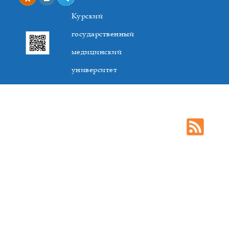
Курский
государственный
медицинский
университет
305041. К.Маркса,3, г. Курск. Тел. +7(4712) 588-137. Факс
+7(4712) 588-137. E-mail: kurskmed@mail.ru