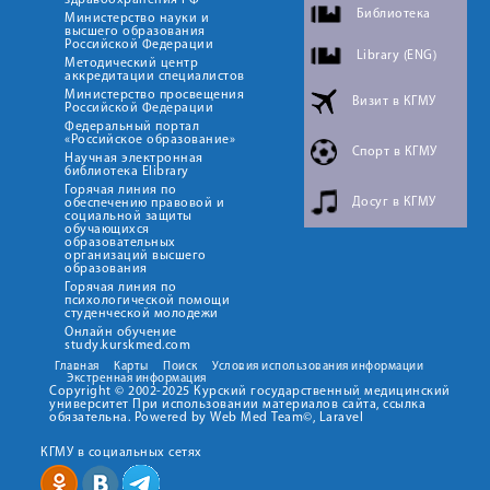
здравоохранения РФ
Библиотека
Министерство науки и
высшего образования
Российской Федерации
Library (ENG)
Методический центр
аккредитации специалистов
Министерство просвещения
Визит в КГМУ
Российской Федерации
Федеральный портал
«Российское образование»
Спорт в КГМУ
Научная электронная
библиотека Elibrary
Горячая линия по
Досуг в КГМУ
обеспечению правовой и
социальной защиты
обучающихся
образовательных
организаций высшего
образования
Горячая линия по
психологической помощи
студенческой молодежи
Онлайн обучение
study.kurskmed.com
Главная
Карты
Поиск
Условия использования информации
Экстренная информация
Copyright © 2002-2025 Курский государственный медицинский
университет При использовании материалов сайта, ссылка
обязательна. Powered by Web Med Team©, Laravel
КГМУ в социальных сетях