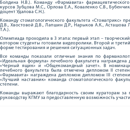
Болдина Н.В.). Команду «Фармавита» фармацевтического
курсов Зубцова М.С., Орлова Е.А., Коваленко С.В., Бубенчик
доцент Удалова С.Н.).
Команду стоматологического факультета «Стоматрикс» пр
Д.В., Хвостовой Д.В., Лапшин Д.Р., Нарыков А.К., Асташов
Т.А.).
Олимпиада проходила в 3 этапа: первый этап – творчески
котором студенты готовили видеоролики. Второй и трети
форме тестирования и решения ситуационных задач.
Все команды показали отличные знания по фармаколо
«Идеальная формула» лечебного факультета награждена 
«Черный ящик» и «Общекомандный зачет». В номинаци
лечебного факультета была отмечена дипломом II степе
«Фармавита» награждена дипломом дипломом III степен
«Лучший наставник» команда стоматологического факуль
степени.
Команды выражают благодарность своим кураторам за п
руководству КГМУ за предоставленную возможность участи