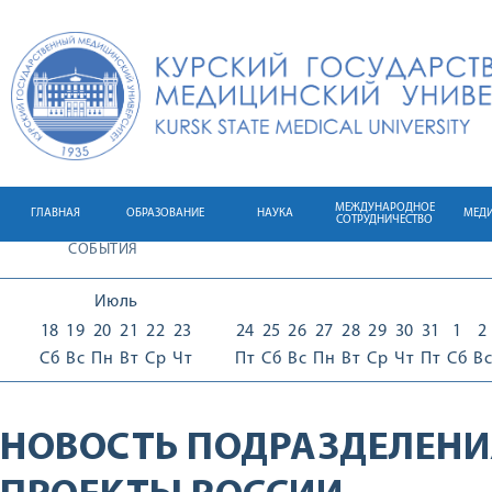
МЕЖДУНАРОДНОЕ
ГЛАВНАЯ
ОБРАЗОВАНИЕ
НАУКА
МЕД
СОТРУДНИЧЕСТВО
СОБЫТИЯ
Июль
18
19
20
21
22
23
24
25
26
27
28
29
30
31
1
2
Сб
Вс
Пн
Вт
Ср
Чт
Пт
Сб
Вс
Пн
Вт
Ср
Чт
Пт
Сб
Вс
НОВОСТЬ ПОДРАЗДЕЛЕНИ