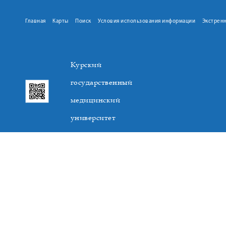
Главная
Карты
Поиск
Условия использования информации
Экстрен
Курский
государственный
медицинский
университет