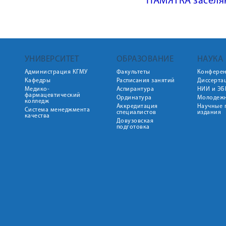
ПАМЯТКА заселя
УНИВЕРСИТЕТ
ОБРАЗОВАНИЕ
НАУКА
Администрация КГМУ
Факультеты
Конфере
Кафедры
Расписания занятий
Диссерта
Медико-
Аспирантура
НИИ и ЭБ
фармацевтический
Ординатура
Молодежн
колледж
Аккредитация
Научные 
Система менеджмента
специалистов
издания
качества
Довузовская
подготовка