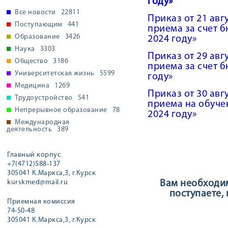
году»
Все новости
22811
Приказ от 21 авг
Поступающим
441
приема за счет 
Образование
3426
2024 году»
Наука
3303
Приказ от 29 авг
Общество
3186
приема за счет 
Университетская жизнь
5599
году»
Медицина
1269
Приказ от 30 авг
Трудоустройство
541
приема на обуче
Непрерывное образование
78
2024 году»
Международная
деятельность
389
Главный корпус
+7(4712)588-137
305041 К.Маркса,3, г.Курск
kurskmed@mail.ru
Вам необходим
поступаете,
Приемная комиссия
74-50-48
305041 К.Маркса,3, г.Курск