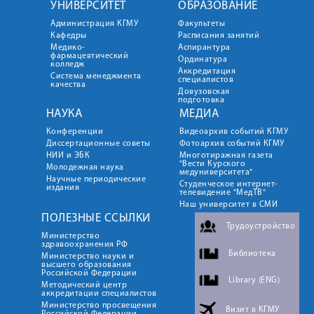
УНИВЕРСИТЕТ
ОБРАЗОВАНИЕ
Администрация КГМУ
Факультеты
Кафедры
Расписания занятий
Медико-
Аспирантура
фармацевтический
Ординатура
колледж
Аккредитация
Система менеджмента
специалистов
качества
Довузовская
подготовка
НАУКА
МЕДИА
Конференции
Видеоархив событий КГМУ
Диссертационные советы
Фотоархив событий КГМУ
НИИ и ЭБК
Многотиражная газета
"Вести Курского
Молодежная наука
медуниверситета"
Научные периодические
Студенческое интернет-
издания
телевидение "МедТВ"
Наш университет в СМИ
ПОЛЕЗНЫЕ ССЫЛКИ
Трудоустройство
Министерство
здравоохранения РФ
Библиотека
Министерство науки и
высшего образования
Российской Федерации
Library (ENG)
Методический центр
аккредитации специалистов
Министерство просвещения
Визит в КГМУ