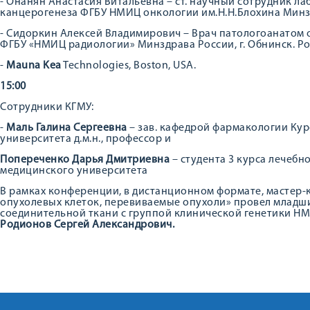
- Онанян Анастасия Витальевна – ст. научный сотрудник 
канцерогенеза ФГБУ НМИЦ онкологии им.Н.Н.Блохина Минздр
- Сидоркин Алексей Владимирович – Врач патологоанатом 
ФГБУ «НМИЦ радиологии» Минздрава России, г. Обнинск. Р
-
Mauna Kea
Technologies, Boston, USA.
15:00
Сотрудники КГМУ:
-
Маль Галина Сергеевна
– зав. кафедрой фармакологии Ку
университета д.м.н., профессор и
Попереченко Дарья Дмитриевна
– студента 3 курса лечебн
медицинского университета
В рамках конференции, в дистанционном формате, мастер-
опухолевых клеток, перевиваемые опухоли» провел младш
соединительной ткани с группой клинической генетики НМИЦ
Родионов Сергей Александрович.