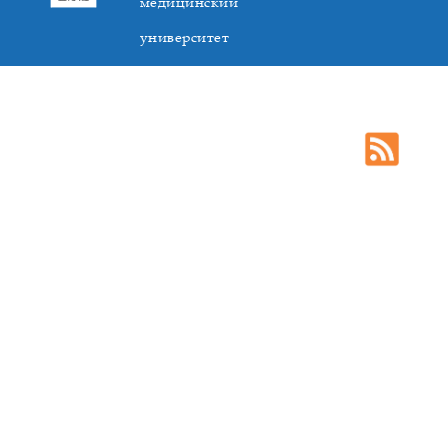
медицинский
университет
305041. К.Маркса,3, г. Курск. Тел. +7(4712) 588-137. Факс
+7(4712) 588-137. E-mail: kurskmed@mail.ru