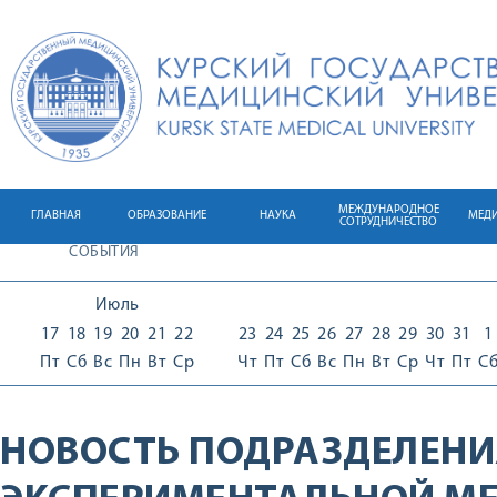
МЕЖДУНАРОДНОЕ
ГЛАВНАЯ
ОБРАЗОВАНИЕ
НАУКА
МЕД
СОТРУДНИЧЕСТВО
СОБЫТИЯ
Июль
17
18
19
20
21
22
23
24
25
26
27
28
29
30
31
1
Пт
Сб
Вс
Пн
Вт
Ср
Чт
Пт
Сб
Вс
Пн
Вт
Ср
Чт
Пт
С
НОВОСТЬ ПОДРАЗДЕЛЕНИ