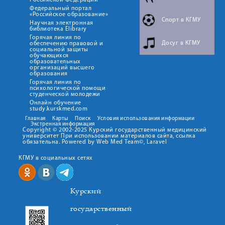
Российской Федерации
Федеральный портал
«Российское образование»
Спорт в КГМУ
Научная электронная
библиотека Elibrary
Горячая линия по
Досуг в КГМУ
обеспечению правовой и
социальной защиты
обучающихся
образовательных
организаций высшего
образования
Горячая линия по
психологической помощи
студенческой молодежи
Онлайн обучение
study.kurskmed.com
Главная
Карты
Поиск
Условия использования информации
Экстренная информация
Copyright © 2002-2025 Курский государственный медицинский
университет При использовании материалов сайта, ссылка
обязательна. Powered by Web Med Team©, Laravel
КГМУ в социальных сетях
Курский
государственный