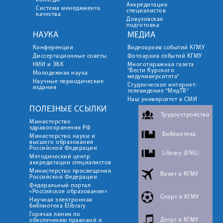
колледж
Аккредитация
Система менеджмента
специалистов
качества
Довузовская
подготовка
НАУКА
МЕДИА
Конференции
Видеоархив событий КГМУ
Диссертационные советы
Фотоархив событий КГМУ
НИИ и ЭБК
Многотиражная газета
"Вести Курского
Молодежная наука
медуниверситета"
Научные периодические
Студенческое интернет-
издания
телевидение "МедТВ"
Наш университет в СМИ
ПОЛЕЗНЫЕ ССЫЛКИ
Трудоустройство
Министерство
здравоохранения РФ
Библиотека
Министерство науки и
высшего образования
Российской Федерации
Library (ENG)
Методический центр
аккредитации специалистов
Министерство просвещения
Визит в КГМУ
Российской Федерации
Федеральный портал
«Российское образование»
Спорт в КГМУ
Научная электронная
библиотека Elibrary
Горячая линия по
Досуг в КГМУ
обеспечению правовой и