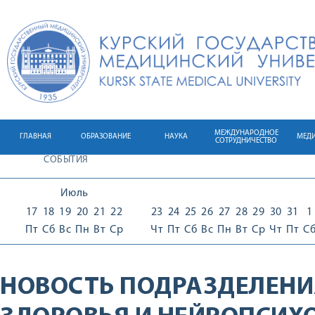
МЕЖДУНАРОДНОЕ
ГЛАВНАЯ
ОБРАЗОВАНИЕ
НАУКА
МЕД
СОТРУДНИЧЕСТВО
СОБЫТИЯ
Июль
17
18
19
20
21
22
23
24
25
26
27
28
29
30
31
1
Пт
Сб
Вс
Пн
Вт
Ср
Чт
Пт
Сб
Вс
Пн
Вт
Ср
Чт
Пт
С
НОВОСТЬ ПОДРАЗДЕЛЕНИ