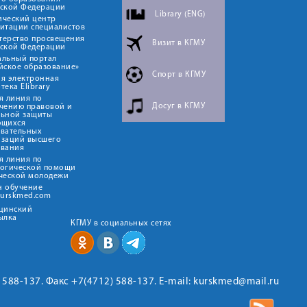
йской Федерации
Library (ENG)
ический центр
итации специалистов
терство просвещения
Визит в КГМУ
йской Федерации
альный портал
йское образование»
Спорт в КГМУ
я электронная
тека Elibrary
я линия по
Досуг в КГМУ
чению правовой и
льной защиты
ющихся
овательных
изаций высшего
ования
я линия по
логической помощи
ческой молодежи
н обучение
kurskmed.com
ицинский
ылка
КГМУ в социальных сетях
2) 588-137. Факс +7(4712) 588-137. E-mail: kurskmed@mail.ru