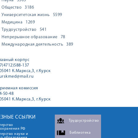
Наука
3303
Общество
3186
Университетская жизнь
5599
Медицина
1269
Трудоустройство
541
Непрерывное образование
78
Международная деятельность
389
лавный корпус
7(4712)588-137
05041 К.Маркса,3, г.Курск
urskmed@mail.ru
риемная комиссия
4-50-48
05041 К.Маркса,3, г.Курск
ЕЗНЫЕ ССЫЛКИ
Трудоустройство
терство
оохранения РФ
Библиотека
ерство науки и
го образования