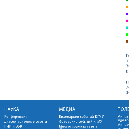
Г
+
3
k
П
7
3
НАУКА
МЕДИА
ПОЛ
Конференции
Видеоархив событий КГМУ
Минис
здрав
Диссертационные советы
Фотоархив событий КГМУ
Минист
НИИ и ЭБК
Многотиражная газета
высше