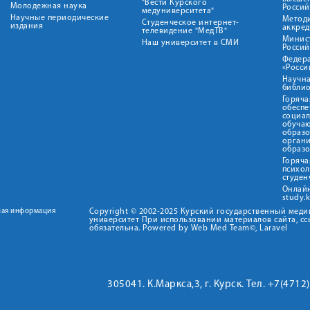
"Вести Курского
Молодежная наука
Росси
медуниверситета"
Научные периодические
Метод
Студенческое интернет-
издания
аккред
телевидение "МедТВ"
Минис
Наш университет в СМИ
Росси
Федер
«Росси
Научна
библио
Горяча
обеспе
социа
обуча
образ
орган
образ
Горяча
психо
студен
Онлай
study.
ная информация
Copyright © 2002-2025 Курский государственный мед
университет При использовании материалов сайта, сс
обязательна. Powered by Web Med Team©, Laravel
305041. К.Маркса,3, г. Курск. Тел. +7(471