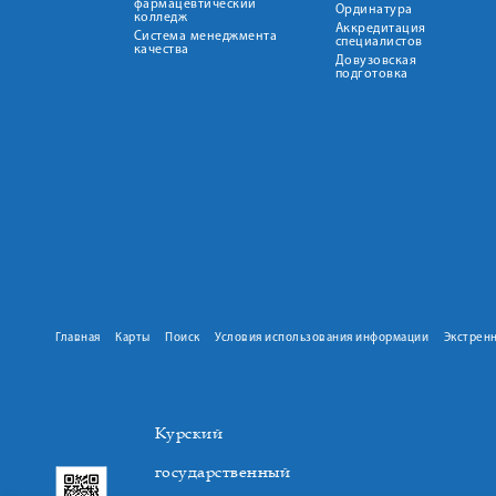
фармацевтический
Ординатура
колледж
Аккредитация
Система менеджмента
специалистов
качества
Довузовская
подготовка
Главная
Карты
Поиск
Условия использования информации
Экстрен
Курский
государственный