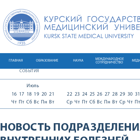
МЕЖДУНАРОДНОЕ
ГЛАВНАЯ
ОБРАЗОВАНИЕ
НАУКА
МЕД
СОТРУДНИЧЕСТВО
СОБЫТИЯ
Июль
16
17
18
19
20
21
22
23
24
25
26
27
28
29
30
3
Чт
Пт
Сб
Вс
Пн
Вт
Ср
Чт
Пт
Сб
Вс
Пн
Вт
Ср
Чт
П
НОВОСТЬ ПОДРАЗДЕЛЕНИ