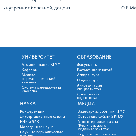
внутренних болезней, доцент О.В.Ман
УНИВЕРСИТЕТ
ОБРАЗОВАНИЕ
Администрация КГМУ
Факультеты
Кафедры
Расписания занятий
Медико-
Аспирантура
фармацевтический
Ординатура
колледж
Аккредитация
Система менеджмента
специалистов
качества
Довузовская
подготовка
НАУКА
МЕДИА
Конференции
Видеоархив событий КГМУ
Диссертационные советы
Фотоархив событий КГМУ
НИИ и ЭБК
Многотиражная газета
"Вести Курского
Молодежная наука
медуниверситета"
Научные периодические
Студенческое интернет-