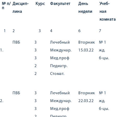
№ п/
Дисцип-
Курс
Факультет
День
Учеб-
п
лина
недели
ная
комната
1
2
3
4
6
7
ПВБ
3
Лечебный
Вторник
№ 1
1.
3
Междунар.
15.03.22
жд.
3
Мед.проф
б-цы.
2
Педиатр.
2
Стомат.
ПВБ
3
Лечебный
Вторник
№ 1
2.
3
Междунар.
22.03.22
жд.
3
Мед.проф
б-цы.
2
Педиатр.