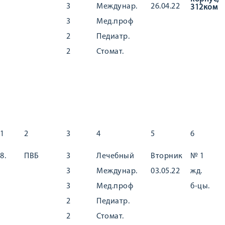
3
Междунар.
26.04.22
312ком
3
Мед.проф
2
Педиатр.
2
Стомат.
1
2
3
4
5
6
8.
ПВБ
3
Лечебный
Вторник
№ 1
3
Междунар.
03.05.22
жд.
3
Мед.проф
б-цы.
2
Педиатр.
2
Стомат.