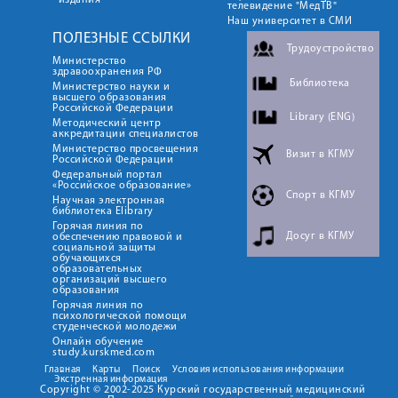
издания
телевидение "МедТВ"
Наш университет в СМИ
ПОЛЕЗНЫЕ ССЫЛКИ
Трудоустройство
Министерство
здравоохранения РФ
Библиотека
Министерство науки и
высшего образования
Российской Федерации
Library (ENG)
Методический центр
аккредитации специалистов
Министерство просвещения
Визит в КГМУ
Российской Федерации
Федеральный портал
«Российское образование»
Спорт в КГМУ
Научная электронная
библиотека Elibrary
Горячая линия по
Досуг в КГМУ
обеспечению правовой и
социальной защиты
обучающихся
образовательных
организаций высшего
образования
Горячая линия по
психологической помощи
студенческой молодежи
Онлайн обучение
study.kurskmed.com
Главная
Карты
Поиск
Условия использования информации
Экстренная информация
Copyright © 2002-2025 Курский государственный медицинский