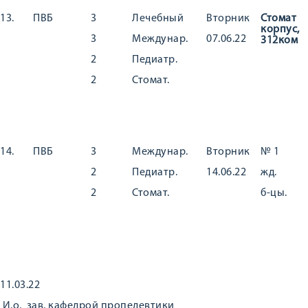
13.
ПВБ
3
Лечебный
Вторник
Стомат
корпус,
3
Междунар.
07.06.22
312ком
2
Педиатр.
2
Стомат.
14.
ПВБ
3
Междунар.
Вторник
№ 1
2
Педиатр.
14.06.22
жд.
2
Стомат.
б-цы.
11.03.22
И.о. зав. кафедрой пропедевтики