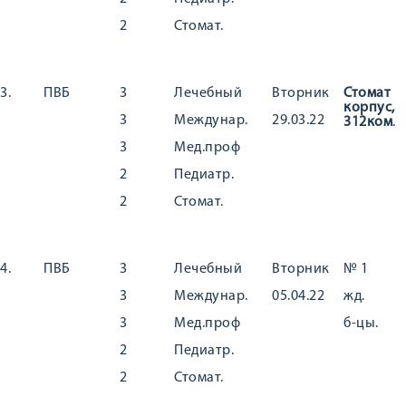
2
Стомат.
3.
ПВБ
3
Лечебный
Вторник
Стомат
корпус,
3
Междунар.
29.03.22
312ком
.
3
Мед.проф
2
Педиатр.
2
Стомат.
4.
ПВБ
3
Лечебный
Вторник
№ 1
3
Междунар.
05.04.22
жд.
3
Мед.проф
б-цы.
2
Педиатр.
2
Стомат.