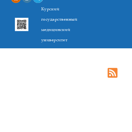
Курский
государственный
медицинский
университет
305041. К.Маркса,3, г. Курск. Тел. +7(4712) 588-137. Факс
+7(4712) 588-137. E-mail: kurskmed@mail.ru