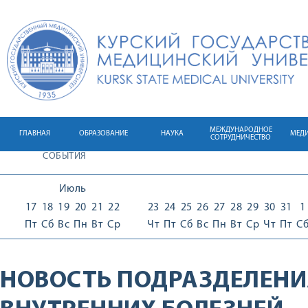
МЕЖДУНАРОДНОЕ
ГЛАВНАЯ
ОБРАЗОВАНИЕ
НАУКА
МЕД
СОТРУДНИЧЕСТВО
СОБЫТИЯ
Июль
17
18
19
20
21
22
23
24
25
26
27
28
29
30
31
1
Пт
Сб
Вс
Пн
Вт
Ср
Чт
Пт
Сб
Вс
Пн
Вт
Ср
Чт
Пт
С
НОВОСТЬ ПОДРАЗДЕЛЕНИ