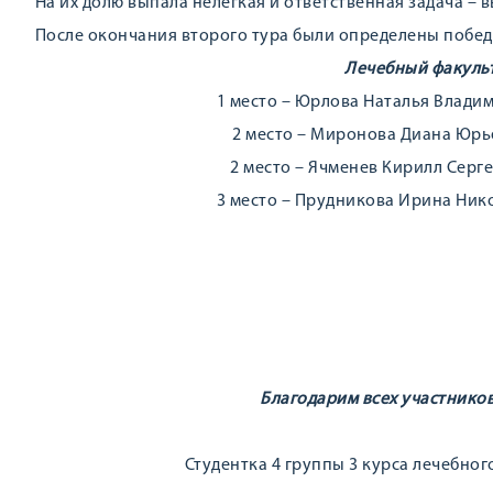
На их долю выпала нелёгкая и ответственная задача – в
После окончания второго тура были определены победи
Лечебный факуль
1 место – Юрлова Наталья Владим
2 место – Миронова Диана Юрье
2 место – Ячменев Кирилл Серге
3 место – Прудникова Ирина Нико
Благодарим всех участнико
До
Студентка 4 группы 3 курса лечебно