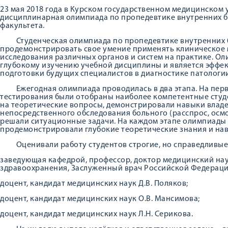
23 мая 2018 года в Курском государственном медицинском 
дисциплинарная олимпиада по пропедевтике внутренних б
факультета.
Студенческая олимпиада по пропедевтике внутренних б
продемонстрировать свое умение применять клиническое 
исследования различных органов и систем на практике. Ол
глубокому изучению учебной дисциплины и является эффе
подготовки будущих специалистов в диагностике патолог
Ежегодная олимпиада проводилась в два этапа. На перв
тестирования были отобраны наиболее компетентные студе
на теоретические вопросы, демонстрировали навыки влад
непосредственного обследования больного (расспрос, осмот
решали ситуационные задачи. На каждом этапе олимпиады 
продемонстрировали глубокие теоретические знания и на
Оценивали работу студентов строгие, но справедливые
заведующая кафедрой, профессор, доктор медицинский нау
здравоохранения, Заслуженный врач Российской Федерации
доцент, кандидат медицинских наук Д.В. Поляков;
доцент, кандидат медицинских наук О.В. Мансимова;
доцент, кандидат медицинских наук Л.Н. Серикова.