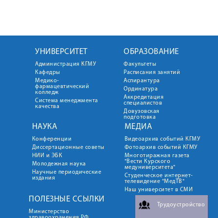
УНИВЕРСИТЕТ
ОБРАЗОВАНИЕ
Администрация КГМУ
Факультеты
Кафедры
Расписания занятий
Медико-
Аспирантура
фармацевтический
Ординатура
колледж
Аккредитация
Система менеджмента
специалистов
качества
Довузовская
подготовка
НАУКА
МЕДИА
Конференции
Видеоархив событий КГМУ
Диссертационные советы
Фотоархив событий КГМУ
НИИ и ЭБК
Многотиражная газета
"Вести Курского
Молодежная наука
медуниверситета"
Научные периодические
Студенческое интернет-
издания
телевидение "МедТВ"
Наш университет в СМИ
ПОЛЕЗНЫЕ ССЫЛКИ
Трудоустройство
Министерство
здравоохранения РФ