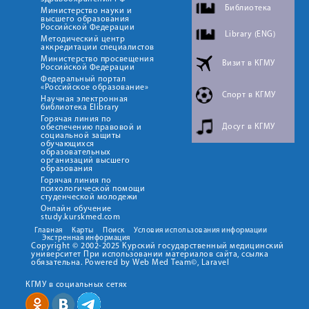
Библиотека
Министерство науки и
высшего образования
Российской Федерации
Library (ENG)
Методический центр
аккредитации специалистов
Министерство просвещения
Визит в КГМУ
Российской Федерации
Федеральный портал
«Российское образование»
Спорт в КГМУ
Научная электронная
библиотека Elibrary
Горячая линия по
Досуг в КГМУ
обеспечению правовой и
социальной защиты
обучающихся
образовательных
организаций высшего
образования
Горячая линия по
психологической помощи
студенческой молодежи
Онлайн обучение
study.kurskmed.com
Главная
Карты
Поиск
Условия использования информации
Экстренная информация
Copyright © 2002-2025 Курский государственный медицинский
университет При использовании материалов сайта, ссылка
обязательна. Powered by Web Med Team©, Laravel
КГМУ в социальных сетях