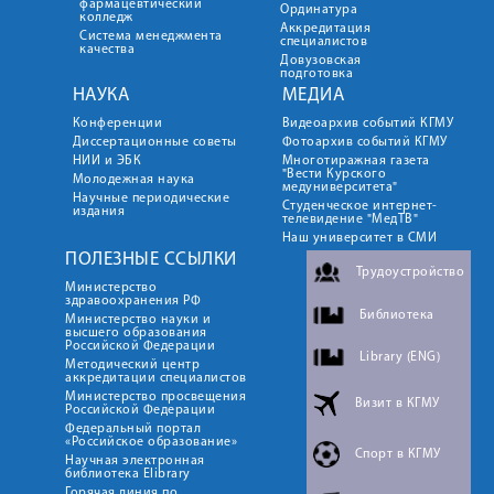
фармацевтический
Ординатура
колледж
Аккредитация
Система менеджмента
специалистов
качества
Довузовская
подготовка
НАУКА
МЕДИА
Конференции
Видеоархив событий КГМУ
Диссертационные советы
Фотоархив событий КГМУ
НИИ и ЭБК
Многотиражная газета
"Вести Курского
Молодежная наука
медуниверситета"
Научные периодические
Студенческое интернет-
издания
телевидение "МедТВ"
Наш университет в СМИ
ПОЛЕЗНЫЕ ССЫЛКИ
Трудоустройство
Министерство
здравоохранения РФ
Библиотека
Министерство науки и
высшего образования
Российской Федерации
Library (ENG)
Методический центр
аккредитации специалистов
Министерство просвещения
Визит в КГМУ
Российской Федерации
Федеральный портал
«Российское образование»
Спорт в КГМУ
Научная электронная
библиотека Elibrary
Горячая линия по