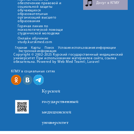
Досуг в КГМУ
обеспечению правовой и
социальной защиты
обучающихся
образовательных
организаций высшего
образования
Горячая линия по
психологической помощи
студенческой молодежи
Онлайн обучение
study.kurskmed.com
Главная
Карты
Поиск
Условия использования информации
Экстренная информация
Copyright © 2002-2025 Курский государственный медицинский
университет При использовании материалов сайта, ссылка
обязательна. Powered by Web Med Team©, Laravel
КГМУ в социальных сетях
Курский
государственный
медицинский
университет