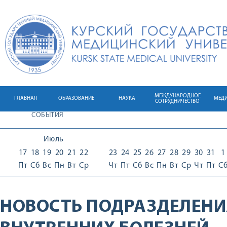
МЕЖДУНАРОДНОЕ
ГЛАВНАЯ
ОБРАЗОВАНИЕ
НАУКА
МЕД
СОТРУДНИЧЕСТВО
СОБЫТИЯ
Июль
17
18
19
20
21
22
23
24
25
26
27
28
29
30
31
1
Пт
Сб
Вс
Пн
Вт
Ср
Чт
Пт
Сб
Вс
Пн
Вт
Ср
Чт
Пт
С
НОВОСТЬ ПОДРАЗДЕЛЕНИ