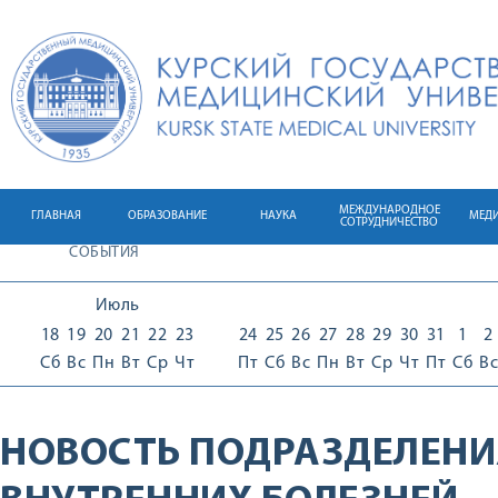
МЕЖДУНАРОДНОЕ
ГЛАВНАЯ
ОБРАЗОВАНИЕ
НАУКА
МЕД
СОТРУДНИЧЕСТВО
СОБЫТИЯ
Июль
18
19
20
21
22
23
24
25
26
27
28
29
30
31
1
2
Сб
Вс
Пн
Вт
Ср
Чт
Пт
Сб
Вс
Пн
Вт
Ср
Чт
Пт
Сб
Вс
НОВОСТЬ ПОДРАЗДЕЛЕНИ