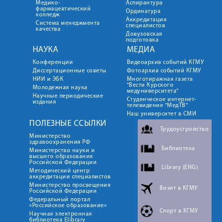
Медико-
Аспирантура
фармацевтический
Ординатура
колледж
Аккредитация
Система менеджмента
специалистов
качества
Довузовская
подготовка
НАУКА
МЕДИА
Конференции
Видеоархив событий КГМУ
Диссертационные советы
Фотоархив событий КГМУ
НИИ и ЭБК
Многотиражная газета
"Вести Курского
Молодежная наука
медуниверситета"
Научные периодические
Студенческое интернет-
издания
телевидение "МедТВ"
Наш университет в СМИ
ПОЛЕЗНЫЕ ССЫЛКИ
Трудоустройство
Министерство
здравоохранения РФ
Библиотека
Министерство науки и
высшего образования
Российской Федерации
Library (ENG)
Методический центр
аккредитации специалистов
Министерство просвещения
Визит в КГМУ
Российской Федерации
Федеральный портал
«Российское образование»
Спорт в КГМУ
Научная электронная
библиотека Elibrary