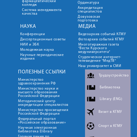
фармацевтический
Ординатура
колледж
Аккредитация
Система менеджмента
специалистов
качества
Довузовская
подготовка
НАУКА
МЕДИА
Конференции
Видеоархив событий КГМУ
Диссертационные советы
Фотоархив событий КГМУ
НИИ и ЭБК
Многотиражная газета
"Вести Курского
Молодежная наука
медуниверситета"
Научные периодические
Студенческое интернет-
издания
телевидение "МедТВ"
Наш университет в СМИ
ПОЛЕЗНЫЕ ССЫЛКИ
Трудоустройство
Министерство
здравоохранения РФ
Библиотека
Министерство науки и
высшего образования
Российской Федерации
Library (ENG)
Методический центр
аккредитации специалистов
Министерство просвещения
Визит в КГМУ
Российской Федерации
Федеральный портал
«Российское образование»
Спорт в КГМУ
Научная электронная
библиотека Elibrary
Горячая линия по