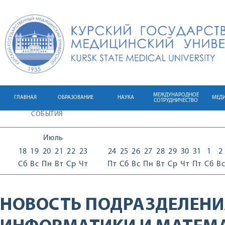
МЕЖДУНАРОДНОЕ
ГЛАВНАЯ
ОБРАЗОВАНИЕ
НАУКА
МЕД
СОТРУДНИЧЕСТВО
СОБЫТИЯ
Июль
18
19
20
21
22
23
24
25
26
27
28
29
30
31
1
2
Сб
Вс
Пн
Вт
Ср
Чт
Пт
Сб
Вс
Пн
Вт
Ср
Чт
Пт
Сб
Вс
НОВОСТЬ ПОДРАЗДЕЛЕНИ