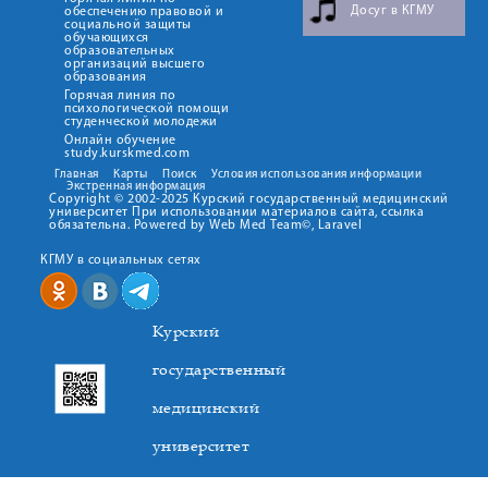
Досуг в КГМУ
обеспечению правовой и
социальной защиты
обучающихся
образовательных
организаций высшего
образования
Горячая линия по
психологической помощи
студенческой молодежи
Онлайн обучение
study.kurskmed.com
Главная
Карты
Поиск
Условия использования информации
Экстренная информация
Copyright © 2002-2025 Курский государственный медицинский
университет При использовании материалов сайта, ссылка
обязательна. Powered by Web Med Team©, Laravel
КГМУ в социальных сетях
Курский
государственный
медицинский
университет