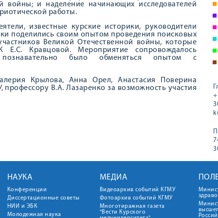
й войны; и наделение начинающих исследователей
риотической работы.
ятели, известные курские историки, руководители
нтки поделились своим опытом проведения поисковых
участников Великой Отечественной войны, которые
К Е.С. Кравцовой. Мероприятие сопровождалось
 познавательно было обменяться опытом с
Валерия Крылова, Анна Орел, Анастасия Поверина
Г
 профессору В.А. Лазаренко за возможность участия
+
3
k
П
7
3
НАУКА
МЕДИА
ПОЛ
Конференции
Видеоархив событий КГМУ
Минис
здрав
Диссертационные советы
Фотоархив событий КГМУ
Минист
НИИ и ЭБК
Многотиражная газета
высше
"Вести Курского
Молодежная наука
Росси