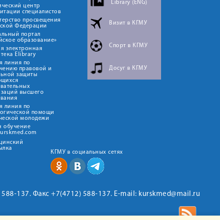
Library (ENG)
ический центр
итации специалистов
терство просвещения
Визит в КГМУ
йской Федерации
альный портал
йское образование»
Спорт в КГМУ
я электронная
тека Elibrary
я линия по
Досуг в КГМУ
чению правовой и
льной защиты
ющихся
овательных
изаций высшего
ования
я линия по
логической помощи
ческой молодежи
н обучение
kurskmed.com
ицинский
ылка
КГМУ в социальных сетях
2) 588-137. Факс +7(4712) 588-137. E-mail: kurskmed@mail.ru