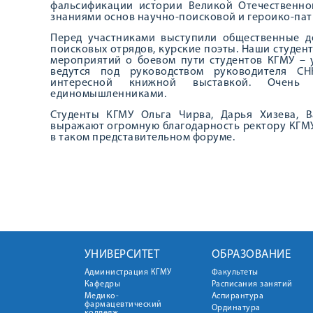
фальсификации истории Великой Отечественно
знаниями основ научно-поисковой и героико-пат
Перед участниками выступили общественные де
поисковых отрядов, курские поэты. Наши студе
мероприятий о боевом пути студентов КГМУ – 
ведутся под руководством руководителя СН
интересной книжной выставкой. Очень
единомышленниками.
Студенты КГМУ Ольга Чирва, Дарья Хизева, 
выражают огромную благодарность ректору КГМУ,
в таком представительном форуме.
УНИВЕРСИТЕТ
ОБРАЗОВАНИЕ
Администрация КГМУ
Факультеты
Кафедры
Расписания занятий
Медико-
Аспирантура
фармацевтический
Ординатура