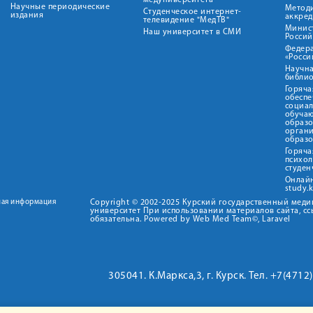
медуниверситета"
Научные периодические
Метод
Студенческое интернет-
издания
аккред
телевидение "МедТВ"
Минис
Наш университет в СМИ
Росси
Федер
«Росси
Научна
библио
Горяча
обеспе
социа
обуча
образ
орган
образ
Горяча
психо
студен
Онлай
study.
ная информация
Copyright © 2002-2025 Курский государственный мед
университет При использовании материалов сайта, сс
обязательна. Powered by Web Med Team©, Laravel
305041. К.Маркса,3, г. Курск. Тел. +7(471