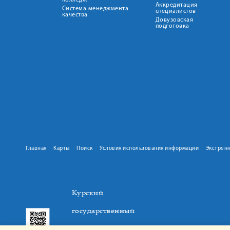
колледж
Аккредитация
Система менеджмента
специалистов
качества
Довузовская
подготовка
Главная
Карты
Поиск
Условия использования информации
Экстрен
Курский
государственный
медицинский