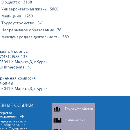
Общество
3188
Университетская жизнь
5600
Медицина
1269
Трудоустройство
541
Непрерывное образование
78
Международная деятельность
389
лавный корпус
7(4712)588-137
05041 К.Маркса,3, г.Курск
urskmed@mail.ru
риемная комиссия
4-50-48
05041 К.Маркса,3, г.Курск
ЕЗНЫЕ ССЫЛКИ
Трудоустройство
терство
оохранения РФ
Библиотека
ерство науки и
го образования
йской Федерации