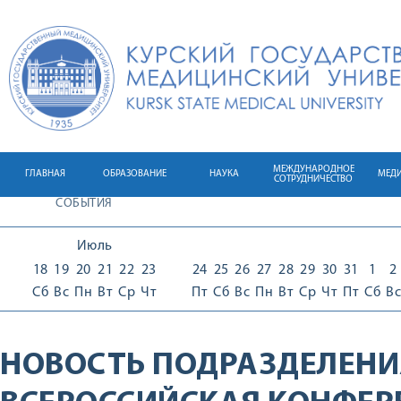
МЕЖДУНАРОДНОЕ
ГЛАВНАЯ
ОБРАЗОВАНИЕ
НАУКА
МЕД
СОТРУДНИЧЕСТВО
СОБЫТИЯ
Июль
18
19
20
21
22
23
24
25
26
27
28
29
30
31
1
2
Сб
Вс
Пн
Вт
Ср
Чт
Пт
Сб
Вс
Пн
Вт
Ср
Чт
Пт
Сб
Вс
НОВОСТЬ ПОДРАЗДЕЛЕНИ