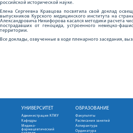
российской исторической науке.
Елена Сергеевна Кравцова посвятила свой доклад осве
выпускников Курского медицинского института на стран
Александровича Никифорова касался методики расчета чи
пострадавших от геноцида, устроенного немецко-фаши
территории.
Все доклады, озвученные в ходе пленарного заседания, вы
УНИВЕРСИТЕТ
ОБРАЗОВАНИЕ
Администрация КГМУ
Факультеты
Кафедры
Расписания занятий
Медико-
Аспирантура
фармацевтический
Ординатура