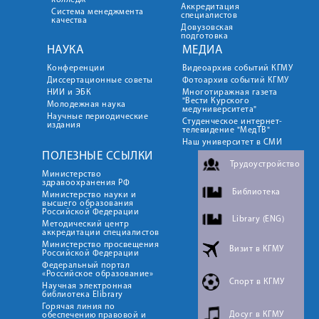
колледж
Аккредитация
Система менеджмента
специалистов
качества
Довузовская
подготовка
НАУКА
МЕДИА
Конференции
Видеоархив событий КГМУ
Диссертационные советы
Фотоархив событий КГМУ
НИИ и ЭБК
Многотиражная газета
"Вести Курского
Молодежная наука
медуниверситета"
Научные периодические
Студенческое интернет-
издания
телевидение "МедТВ"
Наш университет в СМИ
ПОЛЕЗНЫЕ ССЫЛКИ
Трудоустройство
Министерство
здравоохранения РФ
Библиотека
Министерство науки и
высшего образования
Российской Федерации
Library (ENG)
Методический центр
аккредитации специалистов
Министерство просвещения
Визит в КГМУ
Российской Федерации
Федеральный портал
«Российское образование»
Спорт в КГМУ
Научная электронная
библиотека Elibrary
Горячая линия по
Досуг в КГМУ
обеспечению правовой и