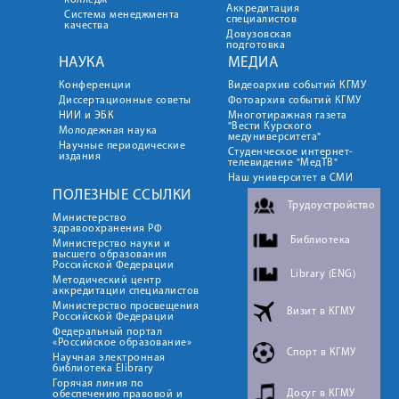
колледж
Аккредитация
Система менеджмента
специалистов
качества
Довузовская
подготовка
НАУКА
МЕДИА
Конференции
Видеоархив событий КГМУ
Диссертационные советы
Фотоархив событий КГМУ
НИИ и ЭБК
Многотиражная газета
"Вести Курского
Молодежная наука
медуниверситета"
Научные периодические
Студенческое интернет-
издания
телевидение "МедТВ"
Наш университет в СМИ
ПОЛЕЗНЫЕ ССЫЛКИ
Трудоустройство
Министерство
здравоохранения РФ
Библиотека
Министерство науки и
высшего образования
Российской Федерации
Library (ENG)
Методический центр
аккредитации специалистов
Министерство просвещения
Визит в КГМУ
Российской Федерации
Федеральный портал
«Российское образование»
Спорт в КГМУ
Научная электронная
библиотека Elibrary
Горячая линия по
Досуг в КГМУ
обеспечению правовой и