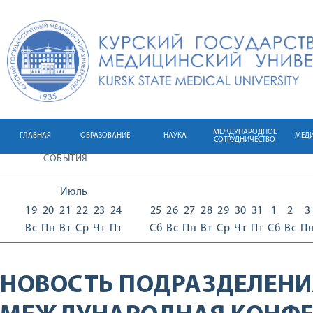
МЕЖДУНАРОДНОЕ
ГЛАВНАЯ
ОБРАЗОВАНИЕ
НАУКА
МЕД
СОТРУДНИЧЕСТВО
СОБЫТИЯ
Июль
19
20
21
22
23
24
25
26
27
28
29
30
31
1
2
3
Вс
Пн
Вт
Ср
Чт
Пт
Сб
Вс
Пн
Вт
Ср
Чт
Пт
Сб
Вс
П
НОВОСТЬ ПОДРАЗДЕЛЕНИ