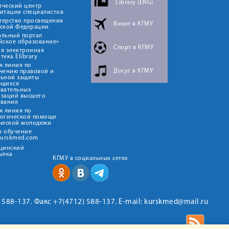
Library (ENG)
ический центр
итации специалистов
терство просвещения
Визит в КГМУ
йской Федерации
альный портал
йское образование»
Спорт в КГМУ
я электронная
тека Elibrary
я линия по
Досуг в КГМУ
чению правовой и
льной защиты
ющихся
овательных
изаций высшего
ования
я линия по
логической помощи
ческой молодежи
н обучение
kurskmed.com
ицинский
ылка
КГМУ в социальных сетях
2) 588-137. Факс +7(4712) 588-137. E-mail: kurskmed@mail.ru