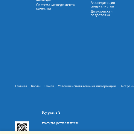
колледж
Аккредитация
Система менеджмента
специалистов
качества
Довузовская
подготовка
Главная
Карты
Поиск
Условия использования информации
Экстрен
Курский
государственный
медицинский