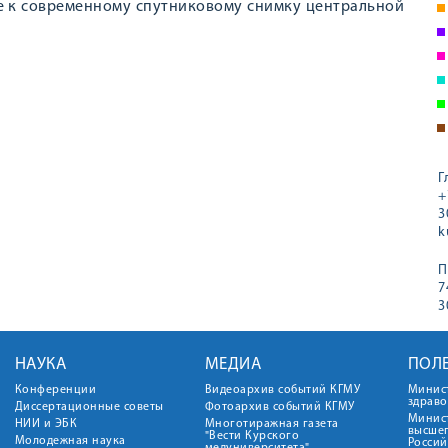
е к современному спутниковому снимку центральной
Г
+
3
k
П
7
3
НАУКА
МЕДИА
ПОЛ
Конференции
Видеоархив событий КГМУ
Минис
здрав
Диссертационные советы
Фотоархив событий КГМУ
Минист
НИИ и ЭБК
Многотиражная газета
высше
"Вести Курского
Молодежная наука
Росси