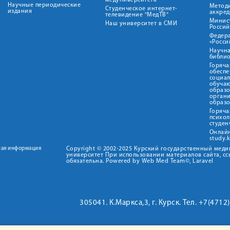
медуниверситета"
Научные периодические
Метод
Студенческое интернет-
издания
аккред
телевидение "МедТВ"
Минис
Наш университет в СМИ
Росси
Федер
«Росси
Научна
библио
Горяча
обеспе
социа
обуча
образ
орган
образ
Горяча
психо
студен
Онлай
study.
ная информация
Copyright © 2002-2025 Курский государственный мед
университет При использовании материалов сайта, сс
обязательна. Powered by Web Med Team©, Laravel
305041. К.Маркса,3, г. Курск. Тел. +7(471