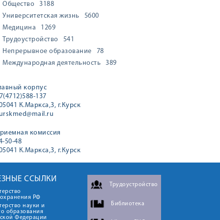
Общество
3188
Университетская жизнь
5600
Медицина
1269
Трудоустройство
541
Непрерывное образование
78
Международная деятельность
389
лавный корпус
7(4712)588-137
05041 К.Маркса,3, г.Курск
urskmed@mail.ru
риемная комиссия
4-50-48
05041 К.Маркса,3, г.Курск
ЕЗНЫЕ ССЫЛКИ
Трудоустройство
терство
оохранения РФ
Библиотека
ерство науки и
го образования
йской Федерации