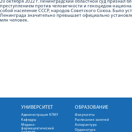
20 октября 2022 г. Ленинградский областной суд признал 
преступлением против человечности и геноцидом национал
собой население СССР, народов Советского Союза. Было ус
Ленинграда значительно превышает официально установленн
млн человек.
УНИВЕРСИТЕТ
ОБРАЗОВАНИЕ
Администрация КГМУ
Факультеты
Кафедры
Расписания занятий
Медико-
Аспирантура
фармацевтический
Ординатура