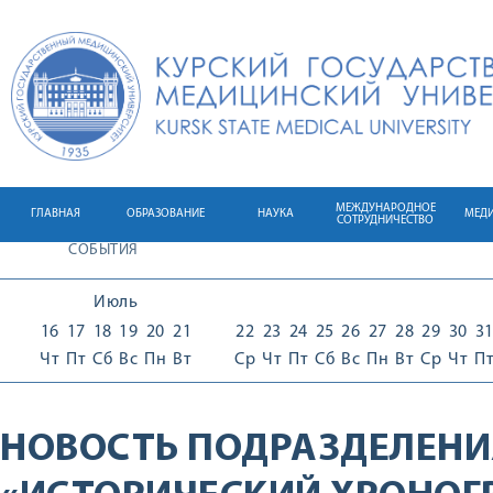
МЕЖДУНАРОДНОЕ
ГЛАВНАЯ
ОБРАЗОВАНИЕ
НАУКА
МЕД
СОТРУДНИЧЕСТВО
СОБЫТИЯ
Июль
16
17
18
19
20
21
22
23
24
25
26
27
28
29
30
3
Чт
Пт
Сб
Вс
Пн
Вт
Ср
Чт
Пт
Сб
Вс
Пн
Вт
Ср
Чт
П
НОВОСТЬ ПОДРАЗДЕЛЕНИ