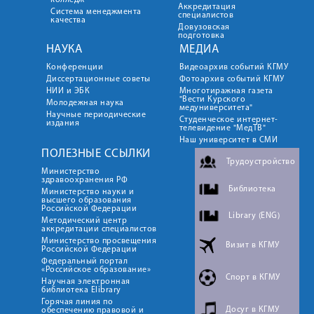
колледж
Аккредитация
Система менеджмента
специалистов
качества
Довузовская
подготовка
НАУКА
МЕДИА
Конференции
Видеоархив событий КГМУ
Диссертационные советы
Фотоархив событий КГМУ
НИИ и ЭБК
Многотиражная газета
"Вести Курского
Молодежная наука
медуниверситета"
Научные периодические
Студенческое интернет-
издания
телевидение "МедТВ"
Наш университет в СМИ
ПОЛЕЗНЫЕ ССЫЛКИ
Трудоустройство
Министерство
здравоохранения РФ
Библиотека
Министерство науки и
высшего образования
Российской Федерации
Library (ENG)
Методический центр
аккредитации специалистов
Министерство просвещения
Визит в КГМУ
Российской Федерации
Федеральный портал
«Российское образование»
Спорт в КГМУ
Научная электронная
библиотека Elibrary
Горячая линия по
Досуг в КГМУ
обеспечению правовой и