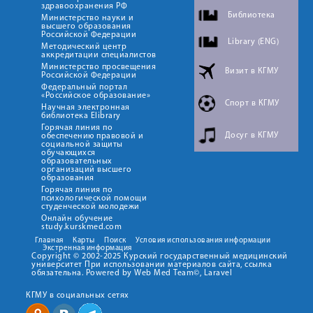
здравоохранения РФ
Библиотека
Министерство науки и
высшего образования
Российской Федерации
Library (ENG)
Методический центр
аккредитации специалистов
Министерство просвещения
Визит в КГМУ
Российской Федерации
Федеральный портал
«Российское образование»
Спорт в КГМУ
Научная электронная
библиотека Elibrary
Горячая линия по
Досуг в КГМУ
обеспечению правовой и
социальной защиты
обучающихся
образовательных
организаций высшего
образования
Горячая линия по
психологической помощи
студенческой молодежи
Онлайн обучение
study.kurskmed.com
Главная
Карты
Поиск
Условия использования информации
Экстренная информация
Copyright © 2002-2025 Курский государственный медицинский
университет При использовании материалов сайта, ссылка
обязательна. Powered by Web Med Team©, Laravel
КГМУ в социальных сетях