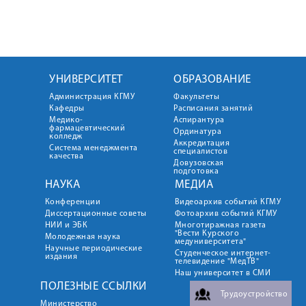
УНИВЕРСИТЕТ
ОБРАЗОВАНИЕ
Администрация КГМУ
Факультеты
Кафедры
Расписания занятий
Медико-
Аспирантура
фармацевтический
Ординатура
колледж
Аккредитация
Система менеджмента
специалистов
качества
Довузовская
подготовка
НАУКА
МЕДИА
Конференции
Видеоархив событий КГМУ
Диссертационные советы
Фотоархив событий КГМУ
НИИ и ЭБК
Многотиражная газета
"Вести Курского
Молодежная наука
медуниверситета"
Научные периодические
Студенческое интернет-
издания
телевидение "МедТВ"
Наш университет в СМИ
ПОЛЕЗНЫЕ ССЫЛКИ
Трудоустройство
Министерство