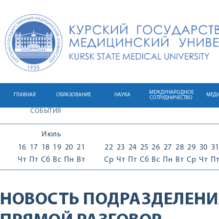
МЕЖДУНАРОДНОЕ
ГЛАВНАЯ
ОБРАЗОВАНИЕ
НАУКА
МЕД
СОТРУДНИЧЕСТВО
СОБЫТИЯ
Июль
16
17
18
19
20
21
22
23
24
25
26
27
28
29
30
3
Чт
Пт
Сб
Вс
Пн
Вт
Ср
Чт
Пт
Сб
Вс
Пн
Вт
Ср
Чт
П
НОВОСТЬ ПОДРАЗДЕЛЕНИ