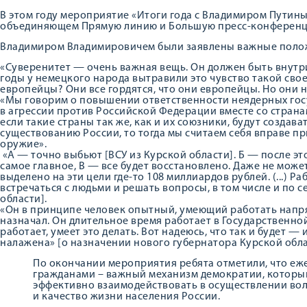
В этом году мероприятие «Итоги года с Владимиром Путин
объединяющем Прямую линию и Большую пресс-конференц
Владимиром Владимировичем были заявлены важные поло
«Суверенитет — очень важная вещь. Он должен быть внутри,
годы у немецкого народа вытравили это чувство такой свое
европейцы? Они все гордятся, что они европейцы. Но они 
«Мы говорим о повышении ответственности неядерных госу
в агрессии против Российской Федерации вместе со стран
если такие страны так же, как и их союзники, будут создав
существованию России, то тогда мы считаем себя вправе п
оружие».
«А — точно выбьют [ВСУ из Курской области]. Б — после эт
самое главное, В — все будет восстановлено. Даже не може
выделено на эти цели где-то 108 миллиардов рублей. (...) Р
встречаться с людьми и решать вопросы, в том числе и по
области].
«Он в принципе человек опытный, умеющий работать напрям
назначал. Он длительное время работает в Государственно
работает, умеет это делать. Вот надеюсь, что так и будет 
налажена» [о назначении нового губернатора Курской обла
По окончании мероприятия ребята отметили, что еж
гражданами – важный механизм демократии, который
эффективно взаимодействовать в осуществлении вол
и качество жизни населения России.