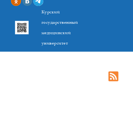
Курский
государственный
медицинский
университет
305041. К.Маркса,3, г. Курск. Тел. +7(4712) 588-137. Факс
+7(4712) 588-137. E-mail: kurskmed@mail.ru