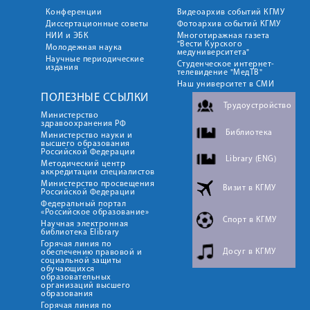
Конференции
Видеоархив событий КГМУ
Диссертационные советы
Фотоархив событий КГМУ
НИИ и ЭБК
Многотиражная газета
"Вести Курского
Молодежная наука
медуниверситета"
Научные периодические
Студенческое интернет-
издания
телевидение "МедТВ"
Наш университет в СМИ
ПОЛЕЗНЫЕ ССЫЛКИ
Трудоустройство
Министерство
здравоохранения РФ
Библиотека
Министерство науки и
высшего образования
Российской Федерации
Library (ENG)
Методический центр
аккредитации специалистов
Министерство просвещения
Визит в КГМУ
Российской Федерации
Федеральный портал
«Российское образование»
Спорт в КГМУ
Научная электронная
библиотека Elibrary
Горячая линия по
Досуг в КГМУ
обеспечению правовой и
социальной защиты
обучающихся
образовательных
организаций высшего
образования
Горячая линия по