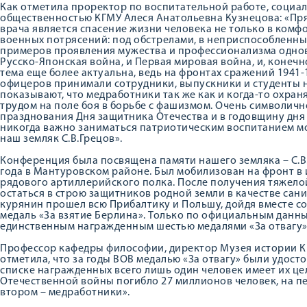
Как отметила проректор по воспитательной работе, социал
общественностью КГМУ Алеся Анатольевна Кузнецова: «П
врача является спасение жизни человека не только в комф
военных потрясений: под обстрелами, в неприспособленны
примеров проявления мужества и профессионализма однов
Русско-Японская война, и Первая мировая война, и, конечн
тема еще более актуальна, ведь на фронтах сражений 1941-1
офицеров принимали сотрудники, выпускники и студенты н
показывают, что медработники так же как и когда-то охр
трудом на поле боя в борьбе с фашизмом. Очень символич
празднования Дня защитника Отечества и в годовщину дня 
никогда важно заниматься патриотическим воспитанием мо
наш земляк С.В.Грецов».
Конференция была посвящена памяти нашего земляка – С.В.
года в Мантуровском районе. Был мобилизован на фронт в и
рядового артиллерийского полка. После получения тяжело
остаться в строю защитников родной земли в качестве сан
курянин прошел всю Прибалтику и Польшу, дойдя вместе со
медаль «За взятие Берлина». Только по официальным данным
единственным награжденным шестью медалями «За отвагу»
Профессор кафедры философии, директор Музея истории К
отметила, что за годы ВОВ медалью «За отвагу» были удосто
списке награжденных всего лишь один человек имеет их цел
Отечественной войны погибло 27 миллионов человек, на пе
втором – медработники».