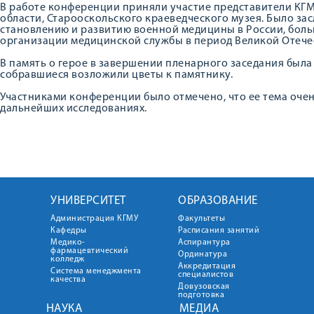
В работе конференции приняли участие представители КГМУ
области, Старооскольского краеведческого музея. Было за
становлению и развитию военной медицины в России, бол
организации медицинской службы в период Великой Отече
В память о герое в завершении пленарного заседания была
собравшиеся возложили цветы к памятнику.
Участниками конференции было отмечено, что ее тема очен
дальнейших исследованиях.
УНИВЕРСИТЕТ
ОБРАЗОВАНИЕ
Администрация КГМУ
Факультеты
Кафедры
Расписания занятий
Медико-
Аспирантура
фармацевтический
Ординатура
колледж
Аккредитация
Система менеджмента
специалистов
качества
Довузовская
подготовка
НАУКА
МЕДИА