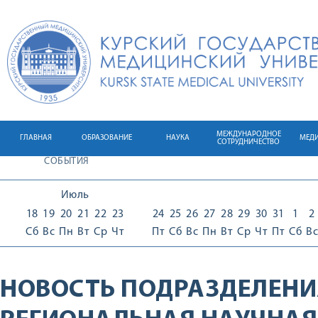
МЕЖДУНАРОДНОЕ
ГЛАВНАЯ
ОБРАЗОВАНИЕ
НАУКА
МЕД
СОТРУДНИЧЕСТВО
СОБЫТИЯ
Июль
18
19
20
21
22
23
24
25
26
27
28
29
30
31
1
2
Сб
Вс
Пн
Вт
Ср
Чт
Пт
Сб
Вс
Пн
Вт
Ср
Чт
Пт
Сб
Вс
НОВОСТЬ ПОДРАЗДЕЛЕНИ