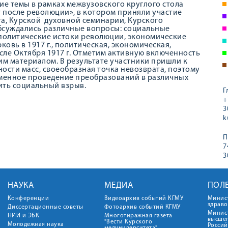
ие темы в рамках межвузовского круглого стола
ет после революции», в котором приняли участие
та, Курской духовной семинарии, Курского
бсуждались различные вопросы: социальные
 политические истоки революции, экономические
овь в 1917 г., политическая, экономическая,
сле Октября 1917 г. Отметим активную включенность
им материалом. В результате участники пришли к
ности масс, своеобразная точка невозврата, поэтому
еменное проведение преобразований в различных
тить социальный взрыв.
Г
+
3
k
П
7
3
НАУКА
МЕДИА
ПОЛ
Конференции
Видеоархив событий КГМУ
Минис
здрав
Диссертационные советы
Фотоархив событий КГМУ
Минист
НИИ и ЭБК
Многотиражная газета
высше
"Вести Курского
Молодежная наука
Росси