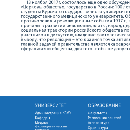
13 ноября 2017г. состоялось еще одно обсужден
«Церковь, общество, государство в России: 100 л
студенты Курского государственного университе
государственного медицинского университета. О
противоречия и революционные события 1917 г.,
причины в развитии революции, элиты, народ, церк
социальная траектории российского общества по
участников в дискуссию, владение фактологическ
выводу, что революция – это крайняя точка актив
главной задачей правительства является своевр
сферах жизни общества, для того чтобы не допус
УНИВЕРСИТЕТ
ОБРАЗОВАНИЕ
Администрация КГМУ
Факультеты
Кафедры
Расписания занятий
Медико-
Аспирантура
фармацевтический
Ординатура