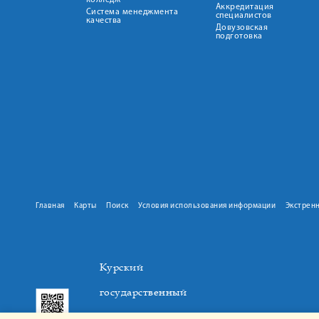
колледж
Аккредитация
Система менеджмента
специалистов
качества
Довузовская
подготовка
Главная
Карты
Поиск
Условия использования информации
Экстрен
Курский
государственный
медицинский