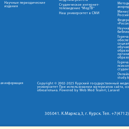
медуниверситета"
Научные периодические
Метод
Студенческое интернет-
издания
аккред
телевидение "МедТВ"
Минис
Наш университет в СМИ
Росси
Федер
«Росси
Научна
библио
Горяча
обеспе
социа
обуча
образ
орган
образ
Горяча
психо
студен
Онлай
study.
ная информация
Copyright © 2002-2025 Курский государственный мед
университет При использовании материалов сайта, сс
обязательна. Powered by Web Med Team©, Laravel
305041. К.Маркса,3, г. Курск. Тел. +7(471