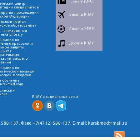
Library (ENG)
ический центр
итации специалистов
терство просвещения
Визит в КГМУ
йской Федерации
альный портал
йское образование»
Спорт в КГМУ
я электронная
тека Elibrary
я линия по
Досуг в КГМУ
чению правовой и
льной защиты
ющихся
овательных
изаций высшего
ования
я линия по
логической помощи
ческой молодежи
н обучение
kurskmed.com
ицинский
ылка
КГМУ в социальных сетях
2) 588-137. Факс +7(4712) 588-137. E-mail: kurskmed@mail.ru