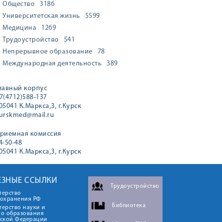
Общество
3186
Университетская жизнь
5599
Медицина
1269
Трудоустройство
541
Непрерывное образование
78
Международная деятельность
389
лавный корпус
7(4712)588-137
05041 К.Маркса,3, г.Курск
urskmed@mail.ru
риемная комиссия
4-50-48
05041 К.Маркса,3, г.Курск
ЕЗНЫЕ ССЫЛКИ
Трудоустройство
терство
оохранения РФ
Библиотека
ерство науки и
го образования
йской Федерации