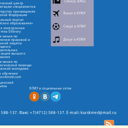
Library (ENG)
ический центр
итации специалистов
терство просвещения
Визит в КГМУ
йской Федерации
альный портал
йское образование»
Спорт в КГМУ
я электронная
тека Elibrary
я линия по
Досуг в КГМУ
чению правовой и
льной защиты
ющихся
овательных
изаций высшего
ования
я линия по
логической помощи
ческой молодежи
н обучение
kurskmed.com
ицинский
ылка
КГМУ в социальных сетях
2) 588-137. Факс +7(4712) 588-137. E-mail: kurskmed@mail.ru