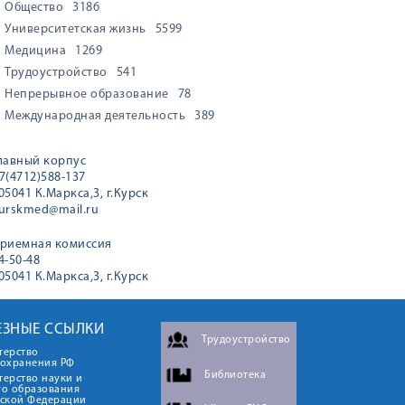
Общество
3186
Университетская жизнь
5599
Медицина
1269
Трудоустройство
541
Непрерывное образование
78
Международная деятельность
389
лавный корпус
7(4712)588-137
05041 К.Маркса,3, г.Курск
urskmed@mail.ru
риемная комиссия
4-50-48
05041 К.Маркса,3, г.Курск
ЕЗНЫЕ ССЫЛКИ
Трудоустройство
терство
оохранения РФ
Библиотека
ерство науки и
го образования
йской Федерации