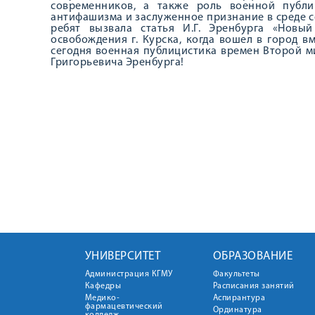
современников, а также роль военной публи
антифашизма и заслуженное признание в среде с
ребят вызвала статья И.Г. Эренбурга «Новы
освобождения г. Курска, когда вошел в город в
сегодня военная публицистика времен Второй 
Григорьевича Эренбурга!
УНИВЕРСИТЕТ
ОБРАЗОВАНИЕ
Администрация КГМУ
Факультеты
Кафедры
Расписания занятий
Медико-
Аспирантура
фармацевтический
Ординатура