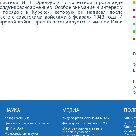
цистики И. Г. Эренбурга в советской пропаганде
олдат-красноармейцев. Особое внимание и интерес у
й порядок в Курске», которую он написал после
месте с советскими войсками 8 февраля 1943 года. И
мировой войны прочно ассоциируется с именем Ильи
Г
+
3
k
П
7
3
НАУКА
МЕДИА
ПОЛ
Конференции
Видеоархив событий КГМУ
Минис
здрав
Диссертационные советы
Фотоархив событий КГМУ
Минист
НИИ и ЭБК
Многотиражная газета
высше
"Вести Курского
Молодежная наука
Росси