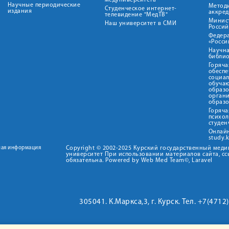
медуниверситета"
Научные периодические
Метод
Студенческое интернет-
издания
аккред
телевидение "МедТВ"
Минис
Наш университет в СМИ
Росси
Федер
«Росси
Научна
библио
Горяча
обеспе
социа
обуча
образ
орган
образ
Горяча
психо
студен
Онлай
study.
ная информация
Copyright © 2002-2025 Курский государственный мед
университет При использовании материалов сайта, сс
обязательна. Powered by Web Med Team©, Laravel
305041. К.Маркса,3, г. Курск. Тел. +7(471