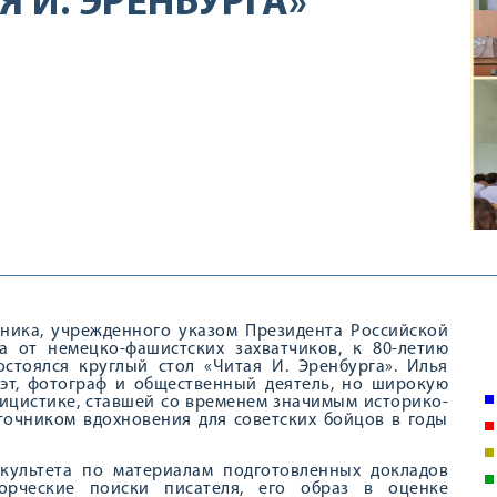
Я И. ЭРЕНБУРГА»
авника, учрежденного указом Президента Российской
а от немецко-фашистских захватчиков, к 80-летию
стоялся круглый стол «Читая И. Эренбурга». Илья
оэт, фотограф и общественный деятель, но широкую
лицистике, ставшей со временем значимым историко-
точником вдохновения для советских бойцов в годы
акультета по материалам подготовленных докладов
орческие поиски писателя, его образ в оценке