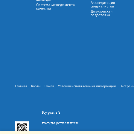
колледж
Аккредитация
Система менеджмента
специалистов
качества
Довузовская
подготовка
Главная
Карты
Поиск
Условия использования информации
Экстрен
Курский
государственный
медицинский