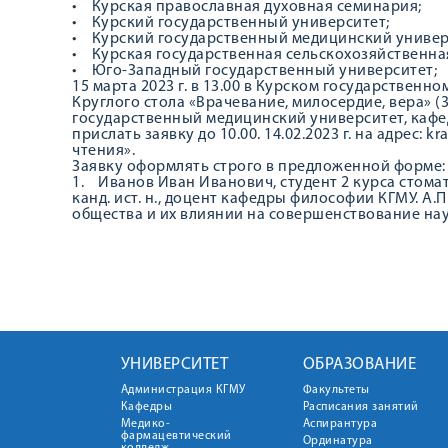
• Курская православная духовная семинария;
• Курский государственный университет;
• Курский государственный медицинский универ
• Курская государственная сельскохозяйственная
• Юго-Западный государственный университет;
15 марта 2023 г. в 13.00 в Курском государствен
Круглого стола «Врачевание, милосердие, вера» (30
государственный медицинский университет, кафе
прислать заявку до 10.00. 14.02.2023 г. на адрес:
чтения».
Заявку оформлять строго в предложенной форме:
1. Иванов Иван Иванович, студент 2 курса стома
канд. ист. н., доцент кафедры философии КГМУ. А.
общества и их влиянии на совершенствование нау
УНИВЕРСИТЕТ
ОБРАЗОВАНИЕ
Администрация КГМУ
Факультеты
Кафедры
Расписания занятий
Медико-
Аспирантура
фармацевтический
Ординатура