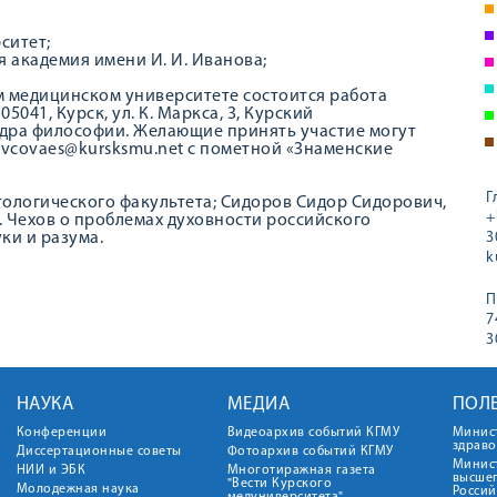
ситет;
 академия имени И. И. Иванова;
ном медицинском университете состоится работа
5041, Курск, ул. К. Маркса, 3, Курский
дра философии. Желающие принять участие могут
 kravcovaes@kursksmu.net с пометной «Знаменские
Г
тологического факультета; Сидоров Сидор Сидорович,
+
П. Чехов о проблемах духовности российского
ки и разума.
3
k
П
7
3
НАУКА
МЕДИА
ПОЛ
Конференции
Видеоархив событий КГМУ
Минис
здрав
Диссертационные советы
Фотоархив событий КГМУ
Минист
НИИ и ЭБК
Многотиражная газета
высше
"Вести Курского
Молодежная наука
Росси