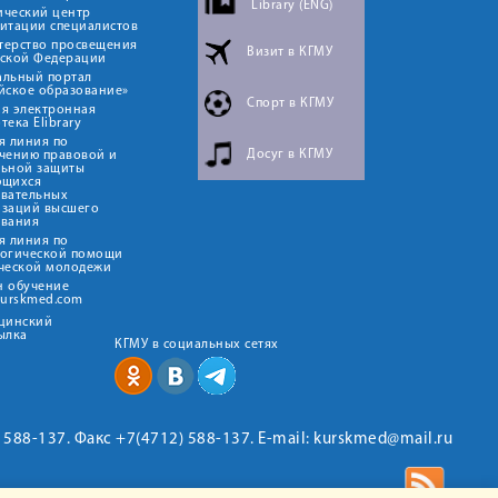
Library (ENG)
ический центр
итации специалистов
терство просвещения
Визит в КГМУ
йской Федерации
альный портал
йское образование»
Спорт в КГМУ
я электронная
тека Elibrary
я линия по
Досуг в КГМУ
чению правовой и
льной защиты
ющихся
овательных
изаций высшего
ования
я линия по
логической помощи
ческой молодежи
н обучение
kurskmed.com
ицинский
ылка
КГМУ в социальных сетях
2) 588-137. Факс +7(4712) 588-137. E-mail: kurskmed@mail.ru