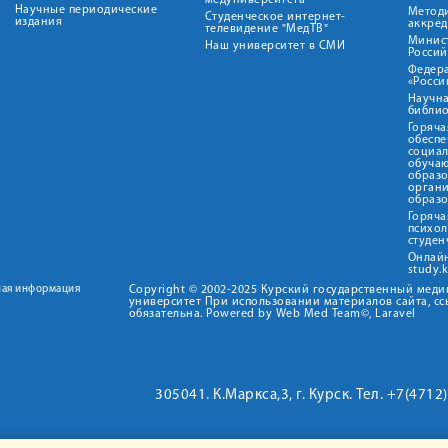
медуниверситета"
Научные периодические
Метод
Студенческое интернет-
издания
аккред
телевидение "МедТВ"
Минис
Наш университет в СМИ
Росси
Федер
«Росси
Научна
библио
Горяча
обеспе
социа
обуча
образ
орган
образ
Горяча
психо
студен
Онлай
study.
ная информация
Copyright © 2002-2025 Курский государственный мед
университет При использовании материалов сайта, сс
обязательна. Powered by Web Med Team©, Laravel
305041. К.Маркса,3, г. Курск. Тел. +7(471