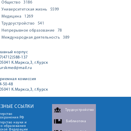
Общество
3186
Университетская жизнь
5599
Медицина
1269
Трудоустройство
541
Непрерывное образование
78
Международная деятельность
389
лавный корпус
7(4712)588-137
05041 К.Маркса,3, г.Курск
urskmed@mail.ru
риемная комиссия
4-50-48
05041 К.Маркса,3, г.Курск
ЕЗНЫЕ ССЫЛКИ
Трудоустройство
терство
оохранения РФ
Библиотека
ерство науки и
го образования
йской Федерации