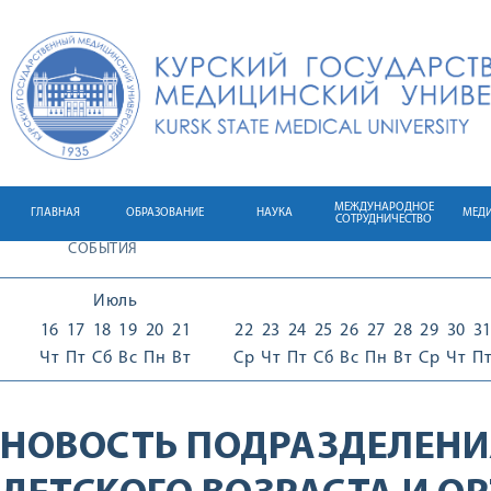
МЕЖДУНАРОДНОЕ
ГЛАВНАЯ
ОБРАЗОВАНИЕ
НАУКА
МЕД
СОТРУДНИЧЕСТВО
СОБЫТИЯ
Июль
16
17
18
19
20
21
22
23
24
25
26
27
28
29
30
3
Чт
Пт
Сб
Вс
Пн
Вт
Ср
Чт
Пт
Сб
Вс
Пн
Вт
Ср
Чт
П
НОВОСТЬ ПОДРАЗДЕЛЕНИ