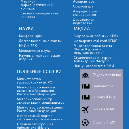
Медико-
Аспирантура
фармацевтический
Ординатура
колледж
Аккредитация
Система менеджмента
специалистов
качества
Довузовская
подготовка
НАУКА
МЕДИА
Конференции
Видеоархив событий КГМУ
Диссертационные советы
Фотоархив событий КГМУ
НИИ и ЭБК
Многотиражная газета
"Вести Курского
Молодежная наука
медуниверситета"
Научные периодические
Студенческое интернет-
издания
телевидение "МедТВ"
Наш университет в СМИ
ПОЛЕЗНЫЕ ССЫЛКИ
Трудоустройство
Министерство
здравоохранения РФ
Библиотека
Министерство науки и
высшего образования
Российской Федерации
Library (ENG)
Методический центр
аккредитации специалистов
Министерство просвещения
Визит в КГМУ
Российской Федерации
Федеральный портал
«Российское образование»
Спорт в КГМУ
Научная электронная
библиотека Elibrary