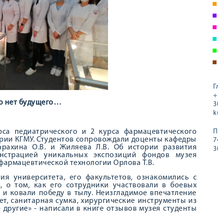
Г
+
о нет будущего…
3
k
рса педиатрического и 2 курса фармацевтического
П
ории КГМУ. Студентов сопровождали доценты кафедры
7
рахина О.В. и Жиляева Л.В. Об истории развития
3
онстрацией уникальных экспозиций фондов музея
фармацевтической технологии Орлова Т.В.
я университета, его факультетов, ознакомились с
, о том, как его сотрудники участвовали в боевых
 и ковали победу в тылу. Неизгладимое впечатление
т, санитарная сумка, хирургические инструменты из
 другие» - написали в книге отзывов музея студенты