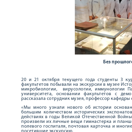
Без прошлог
20 и 21 октября текущего года студенты 3 ку
факультетов побывали на экскурсии в музее Ист
микробиологии, вирусологии, иммунологии Па
университета, основании факультетов с дем
рассказала сотрудник музея, профессор кафедры 
«Мы много узнали нового об истории основани
большим количеством исторических экспонатов
действиях в годы Великой Отечественной Войны
произвели их личные вещи гимнастерка и планше
полевого госпиталя, почтовая карточка и многие
посетившие экскурсию.