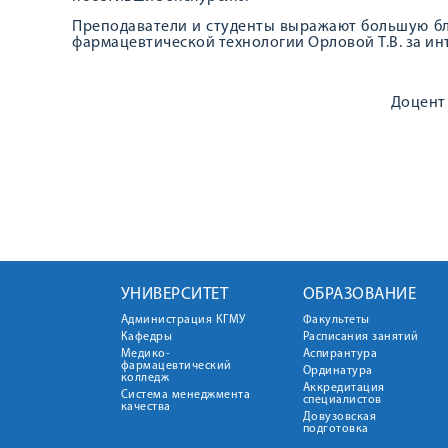
Преподаватели и студенты выражают большую бл
фармацевтической технологии Орловой Т.В. за ин
Доцент
УНИВЕРСИТЕТ
ОБРАЗОВАНИЕ
Администрация КГМУ
Факультеты
Кафедры
Расписания занятий
Медико-
Аспирантура
фармацевтический
Ординатура
колледж
Аккредитация
Система менеджмента
специалистов
качества
Довузовская
подготовка