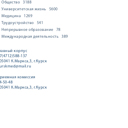
Общество
3188
Университетская жизнь
5600
Медицина
1269
Трудоустройство
541
Непрерывное образование
78
Международная деятельность
389
лавный корпус
7(4712)588-137
05041 К.Маркса,3, г.Курск
urskmed@mail.ru
риемная комиссия
4-50-48
05041 К.Маркса,3, г.Курск