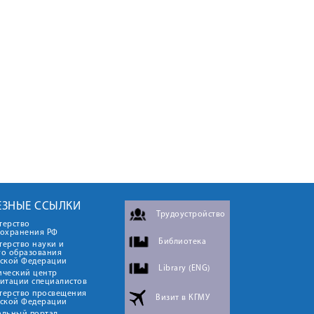
ЕЗНЫЕ ССЫЛКИ
Трудоустройство
терство
оохранения РФ
Библиотека
ерство науки и
го образования
йской Федерации
Library (ENG)
ический центр
итации специалистов
терство просвещения
Визит в КГМУ
йской Федерации