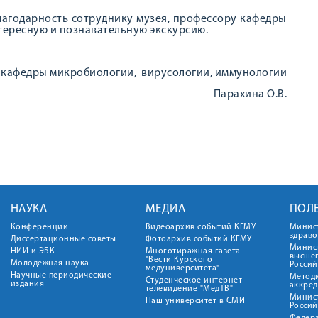
агодарность сотруднику музея, профессору кафедры
тересную и познавательную экскурсию.
 кафедры микробиологии, вирусологии, иммунологии
Парахина О.В.
НАУКА
МЕДИА
ПОЛ
Конференции
Видеоархив событий КГМУ
Минис
здрав
Диссертационные советы
Фотоархив событий КГМУ
Минист
НИИ и ЭБК
Многотиражная газета
высше
"Вести Курского
Молодежная наука
Росси
медуниверситета"
Научные периодические
Метод
Студенческое интернет-
издания
аккред
телевидение "МедТВ"
Минис
Наш университет в СМИ
Росси