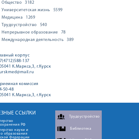
Общество
3182
Университетская жизнь
5599
Медицина
1269
Трудоустройство
540
Непрерывное образование
78
Международная деятельность
389
лавный корпус
7(4712)588-137
05041 К.Маркса,3, г.Курск
urskmed@mail.ru
риемная комиссия
4-50-48
05041 К.Маркса,3, г.Курск
ЕЗНЫЕ ССЫЛКИ
Трудоустройство
терство
оохранения РФ
Библиотека
ерство науки и
го образования
йской Федерации