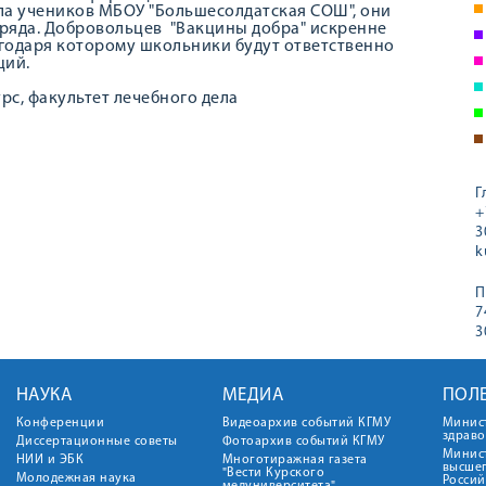
ла учеников МБОУ "Большесолдатская СОШ", они
ряда. Добровольцев "Вакцины добра" искренне
годаря которому школьники будут ответственно
ций.
курс, факультет лечебного дела
Г
+
3
k
П
7
3
НАУКА
МЕДИА
ПОЛ
Конференции
Видеоархив событий КГМУ
Минис
здрав
Диссертационные советы
Фотоархив событий КГМУ
Минист
НИИ и ЭБК
Многотиражная газета
высше
"Вести Курского
Молодежная наука
Росси