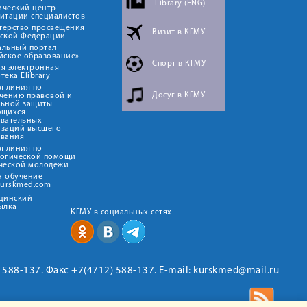
Library (ENG)
ический центр
итации специалистов
терство просвещения
Визит в КГМУ
йской Федерации
альный портал
йское образование»
Спорт в КГМУ
я электронная
тека Elibrary
я линия по
Досуг в КГМУ
чению правовой и
льной защиты
ющихся
овательных
изаций высшего
ования
я линия по
логической помощи
ческой молодежи
н обучение
kurskmed.com
ицинский
ылка
КГМУ в социальных сетях
2) 588-137. Факс +7(4712) 588-137. E-mail: kurskmed@mail.ru