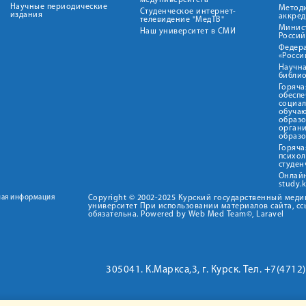
медуниверситета"
Научные периодические
Метод
Студенческое интернет-
издания
аккред
телевидение "МедТВ"
Минис
Наш университет в СМИ
Росси
Федер
«Росси
Научна
библио
Горяча
обеспе
социа
обуча
образ
орган
образ
Горяча
психо
студен
Онлай
study.
ная информация
Copyright © 2002-2025 Курский государственный мед
университет При использовании материалов сайта, сс
обязательна. Powered by Web Med Team©, Laravel
305041. К.Маркса,3, г. Курск. Тел. +7(471