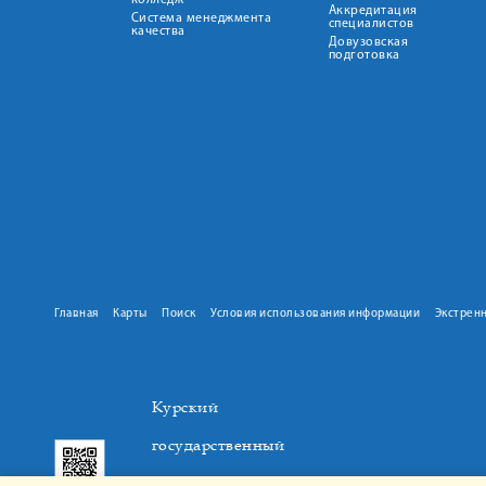
колледж
Аккредитация
Система менеджмента
специалистов
качества
Довузовская
подготовка
Главная
Карты
Поиск
Условия использования информации
Экстрен
Курский
государственный
медицинский