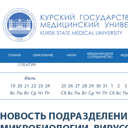
МЕЖДУНАРОДНОЕ
ГЛАВНАЯ
ОБРАЗОВАНИЕ
НАУКА
МЕД
СОТРУДНИЧЕСТВО
СОБЫТИЯ
Июль
19
20
21
22
23
24
25
26
27
28
29
30
31
1
2
3
Вс
Пн
Вт
Ср
Чт
Пт
Сб
Вс
Пн
Вт
Ср
Чт
Пт
Сб
Вс
П
НОВОСТЬ ПОДРАЗДЕЛЕНИ