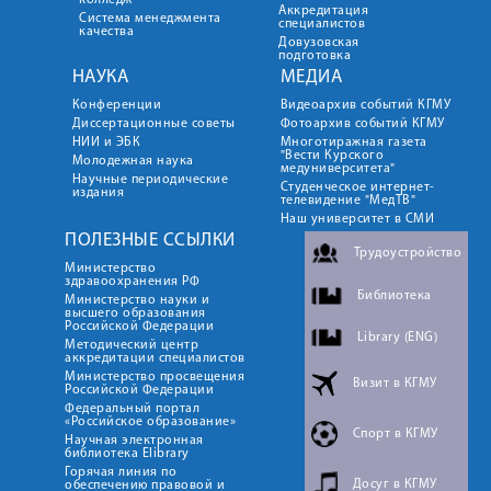
колледж
Аккредитация
Система менеджмента
специалистов
качества
Довузовская
подготовка
НАУКА
МЕДИА
Конференции
Видеоархив событий КГМУ
Диссертационные советы
Фотоархив событий КГМУ
НИИ и ЭБК
Многотиражная газета
"Вести Курского
Молодежная наука
медуниверситета"
Научные периодические
Студенческое интернет-
издания
телевидение "МедТВ"
Наш университет в СМИ
ПОЛЕЗНЫЕ ССЫЛКИ
Трудоустройство
Министерство
здравоохранения РФ
Библиотека
Министерство науки и
высшего образования
Российской Федерации
Library (ENG)
Методический центр
аккредитации специалистов
Министерство просвещения
Визит в КГМУ
Российской Федерации
Федеральный портал
«Российское образование»
Спорт в КГМУ
Научная электронная
библиотека Elibrary
Горячая линия по
Досуг в КГМУ
обеспечению правовой и