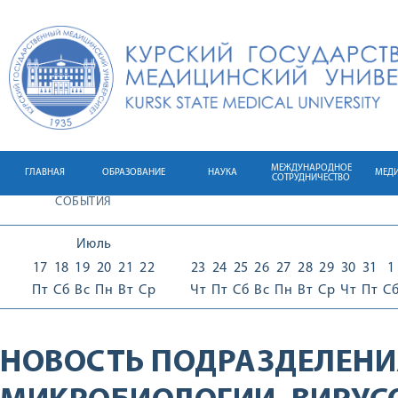
МЕЖДУНАРОДНОЕ
ГЛАВНАЯ
ОБРАЗОВАНИЕ
НАУКА
МЕД
СОТРУДНИЧЕСТВО
СОБЫТИЯ
Июль
17
18
19
20
21
22
23
24
25
26
27
28
29
30
31
1
Пт
Сб
Вс
Пн
Вт
Ср
Чт
Пт
Сб
Вс
Пн
Вт
Ср
Чт
Пт
С
НОВОСТЬ ПОДРАЗДЕЛЕНИ