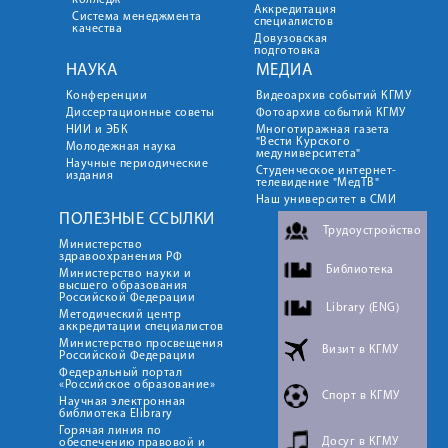
колледж
Аккредитация
Система менеджмента
специалистов
качества
Довузовская
подготовка
НАУКА
МЕДИА
Конференции
Видеоархив событий КГМУ
Диссертационные советы
Фотоархив событий КГМУ
НИИ и ЭБК
Многотиражная газета
"Вести Курского
Молодежная наука
медуниверситета"
Научные периодические
Студенческое интернет-
издания
телевидение "МедТВ"
Наш университет в СМИ
ПОЛЕЗНЫЕ ССЫЛКИ
Трудоустройство
Министерство
здравоохранения РФ
Библиотека
Министерство науки и
высшего образования
Российской Федерации
Library (ENG)
Методический центр
аккредитации специалистов
Министерство просвещения
Визит в КГМУ
Российской Федерации
Федеральный портал
«Российское образование»
Спорт в КГМУ
Научная электронная
библиотека Elibrary
Горячая линия по
Досуг в КГМУ
обеспечению правовой и