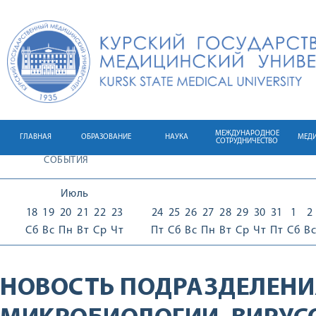
МЕЖДУНАРОДНОЕ
ГЛАВНАЯ
ОБРАЗОВАНИЕ
НАУКА
МЕД
СОТРУДНИЧЕСТВО
СОБЫТИЯ
Июль
18
19
20
21
22
23
24
25
26
27
28
29
30
31
1
2
Сб
Вс
Пн
Вт
Ср
Чт
Пт
Сб
Вс
Пн
Вт
Ср
Чт
Пт
Сб
Вс
НОВОСТЬ ПОДРАЗДЕЛЕНИ