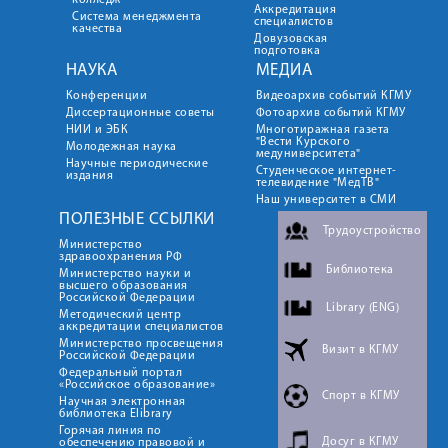
колледж
Аккредитация
Система менеджмента
специалистов
качества
Довузовская
подготовка
НАУКА
МЕДИА
Конференции
Видеоархив событий КГМУ
Диссертационные советы
Фотоархив событий КГМУ
НИИ и ЭБК
Многотиражная газета
"Вести Курского
Молодежная наука
медуниверситета"
Научные периодические
Студенческое интернет-
издания
телевидение "МедТВ"
Наш университет в СМИ
ПОЛЕЗНЫЕ ССЫЛКИ
Трудоустройство
Министерство
здравоохранения РФ
Библиотека
Министерство науки и
высшего образования
Российской Федерации
Library (ENG)
Методический центр
аккредитации специалистов
Министерство просвещения
Визит в КГМУ
Российской Федерации
Федеральный портал
«Российское образование»
Спорт в КГМУ
Научная электронная
библиотека Elibrary
Горячая линия по
Досуг в КГМУ
обеспечению правовой и