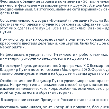
Фестиваль объединил страны и континенты - 50 тысяч чело
ценности фестиваля – взаимовыручка и дружба. Все дни б
эмоциональными. От этогосоциальные сети взрывались от
фестиваля.
Со сцены ледового дворца «Большой» президент России В
фестиваль молодежи и студентов открытым. «Дерзайте! Соз
этот мир, сделать его лучше! Все в ваших силах! Главное – 
Путин.
Помимо спортивных соревнований, политических семинаров
красочного шествия делегаций, концертов, было большое 
мероприятий.
На фестивале, я увидела, что IT-технологии, робототехник
инженерия ускоренно внедряются в нашу жизнь.
В последний день дискуссионной программы XIX Всемирног
Владимир Путин посетил сессию «Молодежь 2030. Образ бу
только реализуемые планы на будущее и всегда думать о т
Особое внимание Владимир Путин уделил морально-нравс
дела. Например, генная инженерия способна дать новые в
изменения человеческого кода, особенно, если человек ст
этой ситуации есть и обратная сторона.
В завершении сессии Президент России оставил автограф н
Фестиваль закончился, опыт, который я получила, бесценен