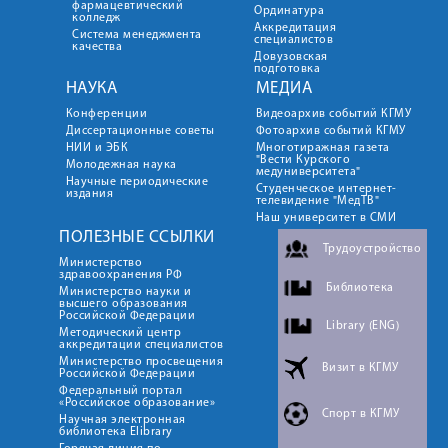
фармацевтический
Ординатура
колледж
Аккредитация
Система менеджмента
специалистов
качества
Довузовская
подготовка
НАУКА
МЕДИА
Конференции
Видеоархив событий КГМУ
Диссертационные советы
Фотоархив событий КГМУ
НИИ и ЭБК
Многотиражная газета
"Вести Курского
Молодежная наука
медуниверситета"
Научные периодические
Студенческое интернет-
издания
телевидение "МедТВ"
Наш университет в СМИ
ПОЛЕЗНЫЕ ССЫЛКИ
Трудоустройство
Министерство
здравоохранения РФ
Библиотека
Министерство науки и
высшего образования
Российской Федерации
Library (ENG)
Методический центр
аккредитации специалистов
Министерство просвещения
Визит в КГМУ
Российской Федерации
Федеральный портал
«Российское образование»
Спорт в КГМУ
Научная электронная
библиотека Elibrary