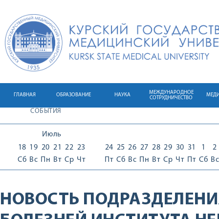
МЕЖДУНАРОДНОЕ
ГЛАВНАЯ
ОБРАЗОВАНИЕ
НАУКА
МЕД
СОТРУДНИЧЕСТВО
СОБЫТИЯ
Июль
18
19
20
21
22
23
24
25
26
27
28
29
30
31
1
2
Сб
Вс
Пн
Вт
Ср
Чт
Пт
Сб
Вс
Пн
Вт
Ср
Чт
Пт
Сб
Вс
НОВОСТЬ ПОДРАЗДЕЛЕНИ