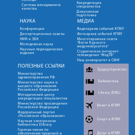
колледж
Аккредитация
Система менеджмента
специалистов
качества
Довузовская
подготовка
НАУКА
МЕДИА
Конференции
Видеоархив событий КГМУ
Диссертационные советы
Фотоархив событий КГМУ
НИИ и ЭБК
Многотиражная газета
"Вести Курского
Молодежная наука
медуниверситета"
Научные периодические
Студенческое интернет-
издания
телевидение "МедТВ"
Наш университет в СМИ
ПОЛЕЗНЫЕ ССЫЛКИ
Трудоустройство
Министерство
здравоохранения РФ
Библиотека
Министерство науки и
высшего образования
Российской Федерации
Library (ENG)
Методический центр
аккредитации специалистов
Министерство просвещения
Визит в КГМУ
Российской Федерации
Федеральный портал
«Российское образование»
Спорт в КГМУ
Научная электронная
библиотека Elibrary
Горячая линия по
Досуг в КГМУ
обеспечению правовой и