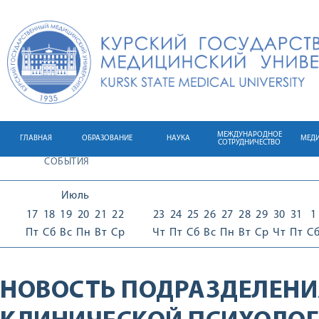
МЕЖДУНАРОДНОЕ
ГЛАВНАЯ
ОБРАЗОВАНИЕ
НАУКА
МЕД
СОТРУДНИЧЕСТВО
СОБЫТИЯ
Июль
17
18
19
20
21
22
23
24
25
26
27
28
29
30
31
1
Пт
Сб
Вс
Пн
Вт
Ср
Чт
Пт
Сб
Вс
Пн
Вт
Ср
Чт
Пт
С
НОВОСТЬ ПОДРАЗДЕЛЕНИ