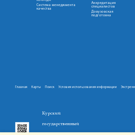
колледж
Аккредитация
Система менеджмента
специалистов
качества
Довузовская
подготовка
Главная
Карты
Поиск
Условия использования информации
Экстрен
Курский
государственный
медицинский