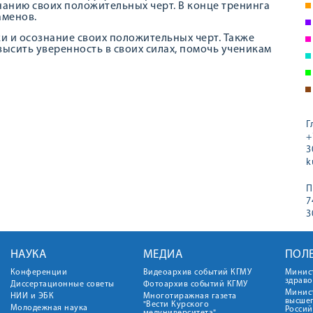
анию своих положительных черт. В конце тренинга
аменов.
и и осознание своих положительных черт. Также
высить уверенность в своих силах, помочь ученикам
Г
+
3
k
П
7
3
НАУКА
МЕДИА
ПОЛ
Конференции
Видеоархив событий КГМУ
Минис
здрав
Диссертационные советы
Фотоархив событий КГМУ
Минист
НИИ и ЭБК
Многотиражная газета
высше
"Вести Курского
Молодежная наука
Росси