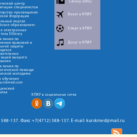
Library (ENG)
ический центр
итации специалистов
терство просвещения
Визит в КГМУ
йской Федерации
альный портал
йское образование»
Спорт в КГМУ
я электронная
тека Elibrary
я линия по
Досуг в КГМУ
чению правовой и
льной защиты
ющихся
овательных
изаций высшего
ования
я линия по
логической помощи
ческой молодежи
н обучение
kurskmed.com
ицинский
ылка
КГМУ в социальных сетях
2) 588-137. Факс +7(4712) 588-137. E-mail: kurskmed@mail.ru