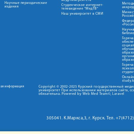
медуниверситета"
Научные периодические
Метод
Студенческое интернет-
издания
аккред
телевидение "МедТВ"
Минис
Наш университет в СМИ
Росси
Федер
«Росси
Научна
библио
Горяча
обеспе
социа
обуча
образ
орган
образ
Горяча
психо
студен
Онлай
study.
ная информация
Copyright © 2002-2025 Курский государственный мед
университет При использовании материалов сайта, сс
обязательна. Powered by Web Med Team©, Laravel
305041. К.Маркса,3, г. Курск. Тел. +7(471