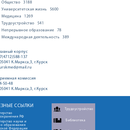
Общество
3188
Университетская жизнь
5600
Медицина
1269
Трудоустройство
541
Непрерывное образование
78
Международная деятельность
389
лавный корпус
7(4712)588-137
05041 К.Маркса,3, г.Курск
urskmed@mail.ru
риемная комиссия
4-50-48
05041 К.Маркса,3, г.Курск
ЕЗНЫЕ ССЫЛКИ
Трудоустройство
терство
оохранения РФ
Библиотека
ерство науки и
го образования
йской Федерации