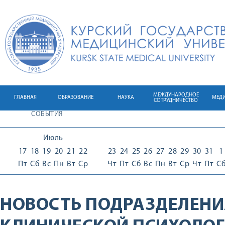
МЕЖДУНАРОДНОЕ
ГЛАВНАЯ
ОБРАЗОВАНИЕ
НАУКА
МЕД
СОТРУДНИЧЕСТВО
СОБЫТИЯ
Июль
17
18
19
20
21
22
23
24
25
26
27
28
29
30
31
1
Пт
Сб
Вс
Пн
Вт
Ср
Чт
Пт
Сб
Вс
Пн
Вт
Ср
Чт
Пт
С
НОВОСТЬ ПОДРАЗДЕЛЕНИ