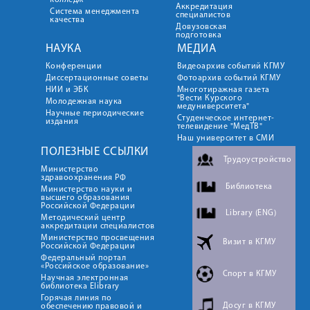
колледж
Аккредитация
Система менеджмента
специалистов
качества
Довузовская
подготовка
НАУКА
МЕДИА
Конференции
Видеоархив событий КГМУ
Диссертационные советы
Фотоархив событий КГМУ
НИИ и ЭБК
Многотиражная газета
"Вести Курского
Молодежная наука
медуниверситета"
Научные периодические
Студенческое интернет-
издания
телевидение "МедТВ"
Наш университет в СМИ
ПОЛЕЗНЫЕ ССЫЛКИ
Трудоустройство
Министерство
здравоохранения РФ
Библиотека
Министерство науки и
высшего образования
Российской Федерации
Library (ENG)
Методический центр
аккредитации специалистов
Министерство просвещения
Визит в КГМУ
Российской Федерации
Федеральный портал
«Российское образование»
Спорт в КГМУ
Научная электронная
библиотека Elibrary
Горячая линия по
Досуг в КГМУ
обеспечению правовой и