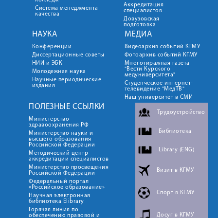
колледж
Аккредитация
Система менеджмента
специалистов
качества
Довузовская
подготовка
НАУКА
МЕДИА
Конференции
Видеоархив событий КГМУ
Диссертационные советы
Фотоархив событий КГМУ
НИИ и ЭБК
Многотиражная газета
"Вести Курского
Молодежная наука
медуниверситета"
Научные периодические
Студенческое интернет-
издания
телевидение "МедТВ"
Наш университет в СМИ
ПОЛЕЗНЫЕ ССЫЛКИ
Трудоустройство
Министерство
здравоохранения РФ
Библиотека
Министерство науки и
высшего образования
Российской Федерации
Library (ENG)
Методический центр
аккредитации специалистов
Министерство просвещения
Визит в КГМУ
Российской Федерации
Федеральный портал
«Российское образование»
Спорт в КГМУ
Научная электронная
библиотека Elibrary
Горячая линия по
Досуг в КГМУ
обеспечению правовой и