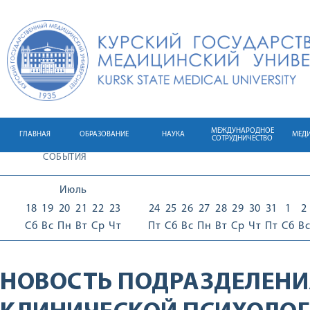
МЕЖДУНАРОДНОЕ
ГЛАВНАЯ
ОБРАЗОВАНИЕ
НАУКА
МЕД
СОТРУДНИЧЕСТВО
СОБЫТИЯ
Июль
18
19
20
21
22
23
24
25
26
27
28
29
30
31
1
2
Сб
Вс
Пн
Вт
Ср
Чт
Пт
Сб
Вс
Пн
Вт
Ср
Чт
Пт
Сб
Вс
НОВОСТЬ ПОДРАЗДЕЛЕНИ