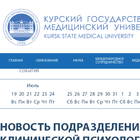
МЕЖДУНАРОДНОЕ
ГЛАВНАЯ
ОБРАЗОВАНИЕ
НАУКА
МЕД
СОТРУДНИЧЕСТВО
СОБЫТИЯ
Июль
19
20
21
22
23
24
25
26
27
28
29
30
31
1
2
3
Вс
Пн
Вт
Ср
Чт
Пт
Сб
Вс
Пн
Вт
Ср
Чт
Пт
Сб
Вс
П
НОВОСТЬ ПОДРАЗДЕЛЕНИ