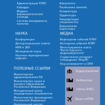
Администрация КГМУ
Факультеты
Кафедры
Расписания занятий
Медико-
Аспирантура
фармацевтический
Ординатура
колледж
Аккредитация
Система менеджмента
специалистов
качества
Довузовская
подготовка
НАУКА
МЕДИА
Конференции
Видеоархив событий КГМУ
Диссертационные советы
Фотоархив событий КГМУ
НИИ и ЭБК
Многотиражная газета
"Вести Курского
Молодежная наука
медуниверситета"
Научные периодические
Студенческое интернет-
издания
телевидение "МедТВ"
Наш университет в СМИ
ПОЛЕЗНЫЕ ССЫЛКИ
Трудоустройство
Министерство
здравоохранения РФ
Библиотека
Министерство науки и
высшего образования
Российской Федерации
Library (ENG)
Методический центр
аккредитации специалистов
Министерство просвещения
Визит в КГМУ
Российской Федерации
Федеральный портал