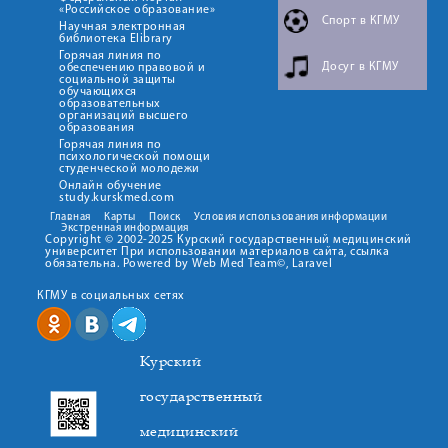
«Российское образование»
Спорт в КГМУ
Научная электронная
библиотека Elibrary
Горячая линия по
Досуг в КГМУ
обеспечению правовой и
социальной защиты
обучающихся
образовательных
организаций высшего
образования
Горячая линия по
психологической помощи
студенческой молодежи
Онлайн обучение
study.kurskmed.com
Главная
Карты
Поиск
Условия использования информации
Экстренная информация
Copyright © 2002-2025 Курский государственный медицинский
университет При использовании материалов сайта, ссылка
обязательна. Powered by Web Med Team©, Laravel
КГМУ в социальных сетях
Курский
государственный
медицинский