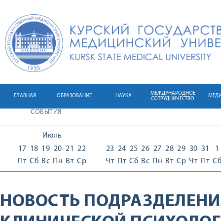
МЕЖДУНАРОДНОЕ
ГЛАВНАЯ
ОБРАЗОВАНИЕ
НАУКА
МЕД
СОТРУДНИЧЕСТВО
СОБЫТИЯ
Июль
17
18
19
20
21
22
23
24
25
26
27
28
29
30
31
1
Пт
Сб
Вс
Пн
Вт
Ср
Чт
Пт
Сб
Вс
Пн
Вт
Ср
Чт
Пт
С
НОВОСТЬ ПОДРАЗДЕЛЕНИ