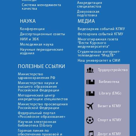
колледж
Аккредитация
Система менеджмента
специалистов
качества
Довузовская
подготовка
НАУКА
МЕДИА
Конференции
Видеоархив событий КГМУ
Диссертационные советы
Фотоархив событий КГМУ
НИИ и ЭБК
Многотиражная газета
"Вести Курского
Молодежная наука
медуниверситета"
Научные периодические
Студенческое интернет-
издания
телевидение "МедТВ"
Наш университет в СМИ
ПОЛЕЗНЫЕ ССЫЛКИ
Трудоустройство
Министерство
здравоохранения РФ
Библиотека
Министерство науки и
высшего образования
Российской Федерации
Library (ENG)
Методический центр
аккредитации специалистов
Министерство просвещения
Визит в КГМУ
Российской Федерации
Федеральный портал
«Российское образование»
Спорт в КГМУ
Научная электронная
библиотека Elibrary
Горячая линия по
Досуг в КГМУ
обеспечению правовой и