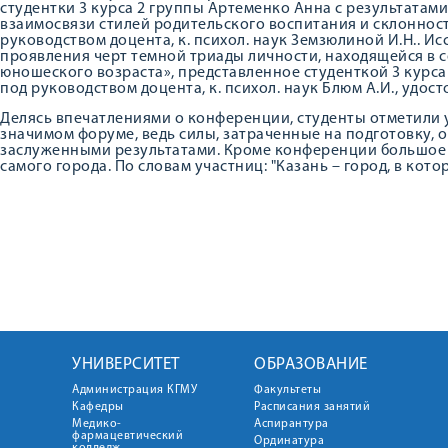
студентки 3 курса 2 группы Артеменко Анна с результатам
взаимосвязи стилей родительского воспитания и склоннос
руководством доцента, к. психол. наук Земзюлиной И.Н.. И
проявления черт темной триады личности, находящейся в 
юношеского возраста», представленное студенткой 3 кур
под руководством доцента, к. психол. наук Блюм А.И., удос
Делясь впечатлениями о конференции, студенты отметили у
значимом форуме, ведь силы, затраченные на подготовку,
заслуженными результатами. Кроме конференции большое 
самого города. По словам участниц: "Казань – город, в кото
УНИВЕРСИТЕТ
ОБРАЗОВАНИЕ
Администрация КГМУ
Факультеты
Кафедры
Расписания занятий
Медико-
Аспирантура
фармацевтический
Ординатура