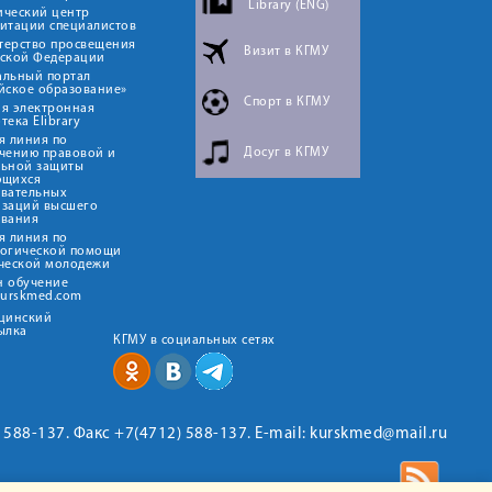
Library (ENG)
ический центр
итации специалистов
терство просвещения
Визит в КГМУ
йской Федерации
альный портал
йское образование»
Спорт в КГМУ
я электронная
тека Elibrary
я линия по
Досуг в КГМУ
чению правовой и
льной защиты
ющихся
овательных
изаций высшего
ования
я линия по
логической помощи
ческой молодежи
н обучение
kurskmed.com
ицинский
ылка
КГМУ в социальных сетях
2) 588-137. Факс +7(4712) 588-137. E-mail: kurskmed@mail.ru