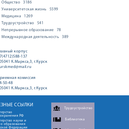
Общество
3186
Университетская жизнь
5599
Медицина
1269
Трудоустройство
541
Непрерывное образование
78
Международная деятельность
389
лавный корпус
7(4712)588-137
05041 К.Маркса,3, г.Курск
urskmed@mail.ru
риемная комиссия
4-50-48
05041 К.Маркса,3, г.Курск
ЕЗНЫЕ ССЫЛКИ
Трудоустройство
терство
оохранения РФ
Библиотека
ерство науки и
го образования
йской Федерации