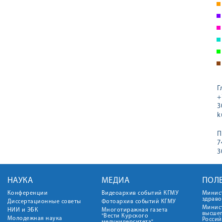
Г
+
3
k
П
7
3
НАУКА
МЕДИА
ПОЛ
Конференции
Видеоархив событий КГМУ
Минис
здрав
Диссертационные советы
Фотоархив событий КГМУ
Минист
НИИ и ЭБК
Многотиражная газета
высше
"Вести Курского
Молодежная наука
Росси