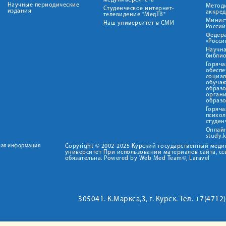
медуниверситета"
Научные периодические
Метод
Студенческое интернет-
издания
аккред
телевидение "МедТВ"
Минис
Наш университет в СМИ
Росси
Федер
«Росси
Научна
библио
Горяча
обеспе
социа
обуча
образ
орган
образ
Горяча
психо
студен
Онлай
study.
ная информация
Copyright © 2002-2025 Курский государственный мед
университет При использовании материалов сайта, сс
обязательна. Powered by Web Med Team©, Laravel
305041. К.Маркса,3, г. Курск. Тел. +7(471