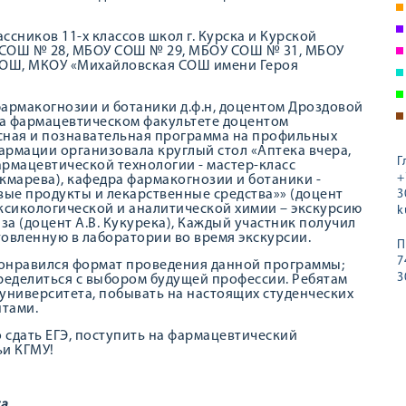
сников 11-х классов школ г. Курска и Курской
 СОШ № 28, МБОУ СОШ № 29, МБОУ СОШ № 31, МБОУ
СОШ, МКОУ «Михайловская СОШ имени Героя
армакогнозии и ботаники д.ф.н, доцентом Дроздовой
на фармацевтическом факультете доцентом
сная и познавательная программа на профильных
армации организовала круглый стол «Аптека вчера,
Г
фармацевтической технологии - мастер-класс
+
екмарева), кафедра фармакогнозии и ботаники -
ые продукты и лекарственные средства»» (доцент
3
ксикологической и аналитической химии – экскурсию
k
а (доцент А.В. Кукурека), Каждый участник получил
товленную в лаборатории во время экскурсии.
П
7
 понравился формат проведения данной программы;
3
ределиться с выбором будущей профессии. Ребятам
университета, побывать на настоящих студенческих
нтами.
 сдать ЕГЭ, поступить на фармацевтический
ьи КГМУ!
а