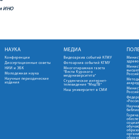
и ИНО
НАУКА
МЕДИА
ПОЛ
Конференции
Видеоархив событий КГМУ
Минис
здрав
Диссертационные советы
Фотоархив событий КГМУ
Минист
НИИ и ЭБК
Многотиражная газета
высше
"Вести Курского
Молодежная наука
Росси
медуниверситета"
Научные периодические
Метод
Студенческое интернет-
издания
аккред
телевидение "МедТВ"
Минис
Наш университет в СМИ
Росси
Федер
«Росси
Научна
библио
Горяча
обеспе
социа
обуча
образ
орган
образ