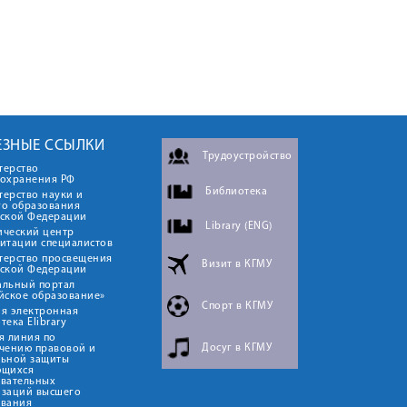
ЕЗНЫЕ ССЫЛКИ
Трудоустройство
терство
оохранения РФ
Библиотека
ерство науки и
го образования
йской Федерации
Library (ENG)
ический центр
итации специалистов
терство просвещения
Визит в КГМУ
йской Федерации
альный портал
йское образование»
Спорт в КГМУ
я электронная
тека Elibrary
я линия по
Досуг в КГМУ
чению правовой и
льной защиты
ющихся
овательных
изаций высшего
ования