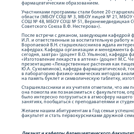
фармацевтическим образованием.
Участниками программы стали более 20 старшеклас
области (МБОУ СОШ № 3, МБОУ лицей № 21, МБОУ
СОШ № 48, МБОУ СОШ № 51, Верхнемедведицкая 
Советского Союза В.Ф. Нестерова»).
После встречи с деканом, заведующим кафедрой ф
И.Л. и ответственным за воспитательную работу 
Воропаевой В.Н. старшеклассников ждала интере
кафедрах. Кафедра организации и менеджмента ф
сегодня, завтра» (доцент В.О. Ульянов), кафедра 
«Изготовление лекарств в аптеке» (доцент М.С. Ч
презентацию «Лекарственные растения как пищев
Ю.А. Сухомлинов), кафедра фармацевтической, то
в лабораторию физико-химических методов анализ
на память буклет и символическую таблетку, изго
Старшеклассники и их учителя отметили, что им
она помогла им познакомиться с факультетом, оп
было интересно погрузиться в атмосферу нашего 
занятиях, пообщаться с преподавателями и студе
Желаем нашим абитуриентам в Год семьи успешно
факультет и стать первокурсниками дружной сем
Деканат и кафедры фармацевтического факультет