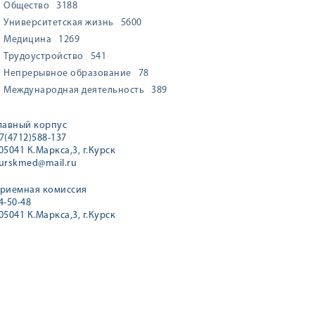
Общество
3188
Университетская жизнь
5600
Медицина
1269
Трудоустройство
541
Непрерывное образование
78
Международная деятельность
389
лавный корпус
7(4712)588-137
05041 К.Маркса,3, г.Курск
urskmed@mail.ru
риемная комиссия
4-50-48
05041 К.Маркса,3, г.Курск